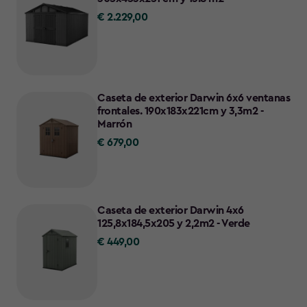
€ 2.229,00
€
2.229,00
Caseta de exterior Darwin 6x6 ventanas
frontales. 190x183x221cm y 3,3m2 -
Marrón
€ 679,00
€
679,00
Caseta de exterior Darwin 4x6
125,8x184,5x205 y 2,2m2 - Verde
€ 449,00
€
449,00