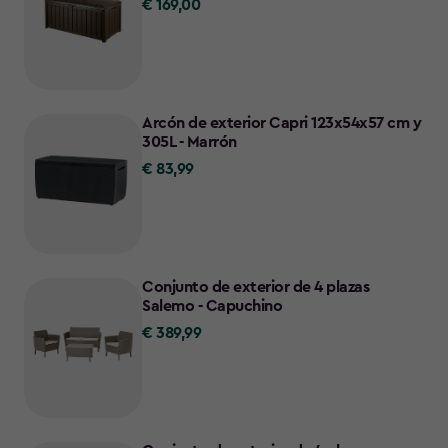
€ 169,00
€
169,00
Arcón de exterior Capri 123x54x57 cm y
305L - Marrón
€ 83,99
€
83,99
Conjunto de exterior de 4 plazas
Salemo - Capuchino
€ 389,99
€
389,99