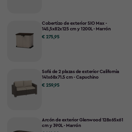
Cobertizo de exterior SIO Max -
145,5x82x125 cm y 1200L - Marrón
€ 275,95
€
275,95
Sofá de 2 plazas de exterior California
141x68x71.5 cm - Capuchino
€ 259,95
€
259,95
Arcón de exterior Glenwood 128x65x61
cm y 390L - Marrón