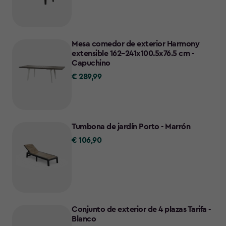
Mesa comedor de exterior Harmony
extensible 162–241x100.5x76.5 cm -
Capuchino
€ 289,99
€
289,99
Tumbona de jardín Porto - Marrón
€ 106,90
€
106,90
Conjunto de exterior de 4 plazas Tarifa -
Blanco