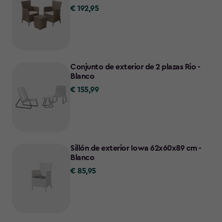
€ 192,95
€
192,95
Conjunto de exterior de 2 plazas Rio -
Blanco
€ 155,99
€
155,99
Sillón de exterior Iowa 62x60x89 cm -
Blanco
€ 85,95
€
85,95