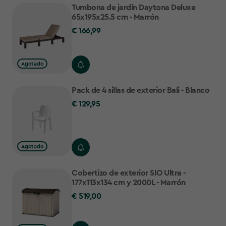
Tumbona de jardín Daytona Deluxe
65x195x25.5 cm - Marrón
€ 166,99
€
166,99
Agotado
Pack de 4 sillas de exterior Bali - Blanco
€ 129,95
€
129,95
Agotado
Cobertizo de exterior SIO Ultra -
177x113x134 cm y 2000L - Marrón
€ 519,00
€
519,00