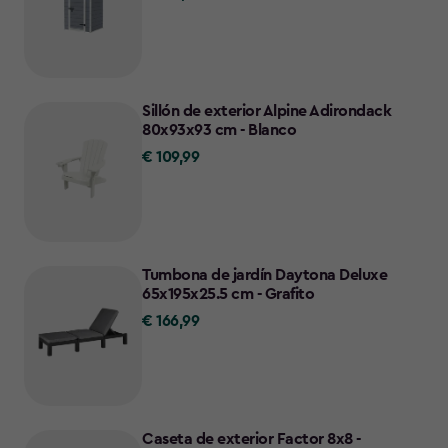
389,00
Sillón de exterior Alpine Adirondack
80x93x93 cm - Blanco
€ 109,99
€
109,99
Tumbona de jardín Daytona Deluxe
65x195x25.5 cm - Grafito
€ 166,99
€
166,99
Caseta de exterior Factor 8x8 -