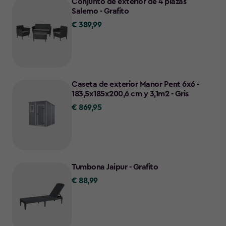
Conjunto de exterior de 4 plazas
Salemo - Grafito
€ 389,99
€
389,99
Caseta de exterior Manor Pent 6x6 -
183,5x185x200,6 cm y 3,1m2 - Gris
€ 869,95
€
869,95
Tumbona Jaipur - Grafito
€ 88,99
€
88,99