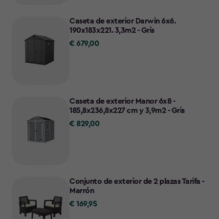
Caseta de exterior Darwin 6x6.
190x183x221. 3,3m2 - Gris
€ 679,00
€
679,00
Caseta de exterior Manor 6x8 -
185,8x236,8x227 cm y 3,9m2 - Gris
€ 829,00
€
829,00
Conjunto de exterior de 2 plazas Tarifa -
Marrón
€ 169,95
€
169,95