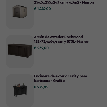
256,5x255x243 cm y 6,3m2 - Marrón
€ 1.449,00
€
1.449,00
Arcón de exterior Rockwood
155x72,4x64,4 cm y 570L - Marrón
€ 239,00
€
239,00
Encimera de exterior Unity para
barbacoa - Grafito
€ 275,95
€
275,95