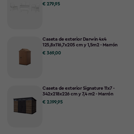
€ 279,95
€
279,95
Caseta de exterior Darwin 4x4
125,8x116,7x205 cm y 1,5m2 - Marrón
€ 369,00
€
369,00
Caseta de exterior Signature 11x7 -
342x218x226 cm y 7,4 m2 - Marrón
€ 2.199,95
€
2.199,95