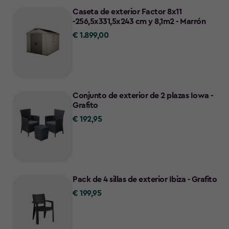
Caseta de exterior Factor 8x11
-256,5x331,5x243 cm y 8,1m2 - Marrón
€ 1.899,00
€
1.899,00
Conjunto de exterior de 2 plazas Iowa -
Grafito
€ 192,95
€
192,95
Pack de 4 sillas de exterior Ibiza - Grafito
€ 199,95
€
199,95