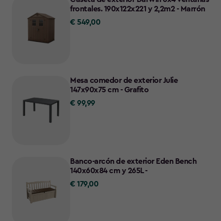
frontales. 190x122x221 y 2,2m2 - Marrón
€ 549,00
€
549,00
Mesa comedor de exterior Julie
147x90x75 cm - Grafito
€ 99,99
€
99,99
Banco-arcón de exterior Eden Bench
140x60x84 cm y 265L -
€ 179,00
€
179,00