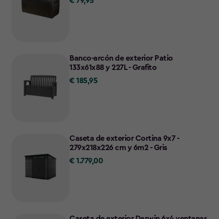
€ 79,95
€
79,95
Banco-arcón de exterior Patio
133x61x88 y 227L - Grafito
€ 185,95
€
185,95
Caseta de exterior Cortina 9x7 -
279x218x226 cm y 6m2 - Gris
€ 1.779,00
€
1.779,00
Caseta de exterior Darwin 6x4 ventanas