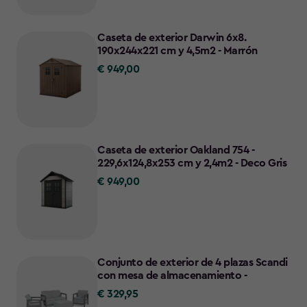
Caseta de exterior Darwin 6x8.
190x244x221 cm y 4,5m2 - Marrón
€ 949,00
€
949,00
Caseta de exterior Oakland 754 -
229,6x124,8x253 cm y 2,4m2 - Deco Gris
€ 949,00
€
949,00
Conjunto de exterior de 4 plazas Scandi
con mesa de almacenamiento -
€ 329,95
€