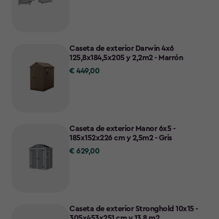
329,95
Caseta de exterior Darwin 4x6
125,8x184,5x205 y 2,2m2 - Marrón
€ 449,00
€
449,00
Caseta de exterior Manor 6x5 -
185x152x226 cm y 2,5m2 - Gris
€ 629,00
€
629,00
Caseta de exterior Stronghold 10x15 -
305x453x251 cm y 13.8 m2