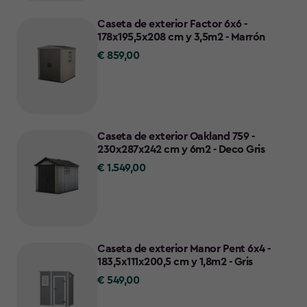
Caseta de exterior Factor 6x6 -
178x195,5x208 cm y 3,5m2 - Marrón
€ 859,00
€
859,00
Caseta de exterior Oakland 759 -
230x287x242 cm y 6m2 - Deco Gris
€ 1.549,00
€
1.549,00
Caseta de exterior Manor Pent 6x4 -
183,5x111x200,5 cm y 1,8m2 - Gris
€ 549,00
€
549,00