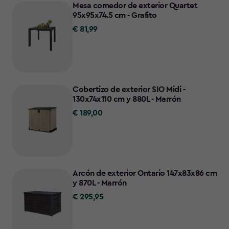
Mesa comedor de exterior Quartet
95x95x74.5 cm - Grafito
€ 81,99
€
81,99
Cobertizo de exterior SIO Midi -
130x74x110 cm y 880L - Marrón
€ 189,00
€
189,00
Arcón de exterior Ontario 147x83x86 cm
y 870L - Marrón
€ 295,95
€
295,95