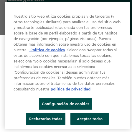
Nuestro sitio web utiliza cookies propias y de terceros (y
Ayuda y contacto
otras tecnologías similares) para analizar el uso del sitio web
y mostrarte publicidad relacionada con tus preferencias
sobre la base de un perfil elaborado a partir de tus hábitos
de navegación (por ejemplo, páginas visitadas). Puedes
Empresa
obtener más información sobre nuestro uso de cookies en
Select your store
nuestra
Política de cookies
. Selecciona 'Aceptar todas si
It looks like you’re joining us from a different country.
estás de acuerdo con que instalemos todas las cookies,
selecciona 'Solo cookies necesarias' si solo deseas que
At which store would you like to shop?
instalemos las cookies necesarias o selecciona
'Configuración de cookies' si deseas administrar tus
preferencias de cookies. También puedes obtener más
Newsletter
información sobre el tratamiento de tus datos personales
consultando nuestra
política de privacidad
Dirección de correo electrónico
Configuración de cookies
España
Estados Unidos
Rechazarlas todas
Aceptar todas