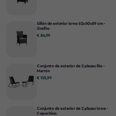
219,00
Sillón de exterior Iowa 62x60x89 cm -
Grafito
€ 84,99
€
84,99
Conjunto de exterior de 2 plazas Rio -
Marrón
€ 155,99
€
155,99
Conjunto de exterior de 2 plazas Iowa -
Capuchino