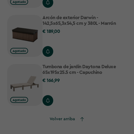
Agotado
Arcón de exterior Darwin -
142,5x65,3x54,5 cm y 380L - Marrón
€ 189,00
€
189,00
Agotado
Tumbona de jardín Daytona Deluxe
65x195x25.5 cm - Capuchino
€ 166,99
€
166,99
Agotado
Volver arriba