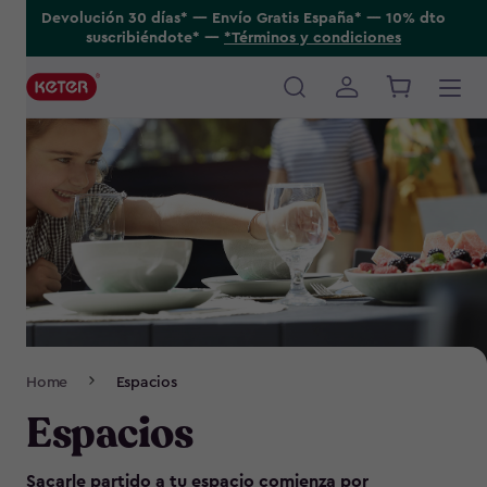
Skip
Devolución 30 días* ---- Envío Gratis España* ---- 10% dto
suscribiéndote* ----
*Términos y condiciones
to
main
content
Main
navigation
Breadcrumb
Home
Espacios
Navigation
Espacios
Sacarle partido a tu espacio comienza por