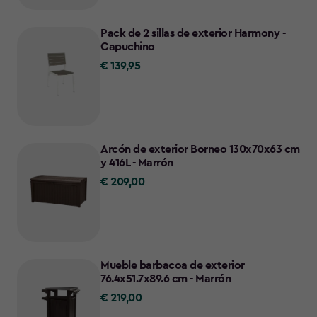
Pack de 2 sillas de exterior Harmony -
Capuchino
€ 139,95
€
139,95
Arcón de exterior Borneo 130x70x63 cm
y 416L - Marrón
€ 209,00
€
209,00
Mueble barbacoa de exterior
76.4x51.7x89.6 cm - Marrón
€ 219,00
€