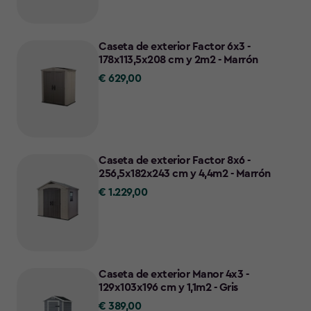
Caseta de exterior Factor 6x3 -
178x113,5x208 cm y 2m2 - Marrón
€ 629,00
€
629,00
Caseta de exterior Factor 8x6 -
256,5x182x243 cm y 4,4m2 - Marrón
€ 1.229,00
€
1.229,00
Caseta de exterior Manor 4x3 -
129x103x196 cm y 1,1m2 - Gris
€ 389,00
€