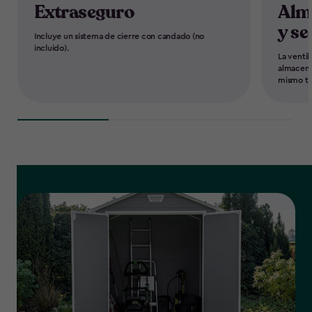
Extraseguro
Alm
y se
Incluye un sistema de cierre con candado (no
incluido).
La venti
almacena
mismo ti