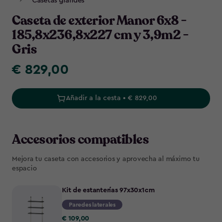
Casetas grandes
Caseta de exterior Manor 6x8 -
185,8x236,8x227 cm y 3,9m2 -
Gris
€ 829,00
€
829,00
Añadir a la cesta • € 829,00
Accesorios compatibles
Mejora tu caseta con accesorios y aprovecha al máximo tu
espacio
Kit de estanterías 97x30x1cm
Paredes laterales
€
€ 109,00