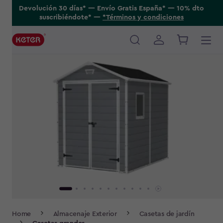
Skip
Devolución 30 días* ---- Envío Gratis España* ---- 10% dto
suscribiéndote* ----
*Términos y condiciones
to
main
content
Main
navigation
Breadcrumb
Home
Almacenaje Exterior
Casetas de jardín
Navigation