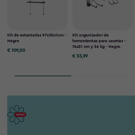
Kit de estanterías 97x30x1cm -
Kit organizador de
Negro
herramientas para casetas -
74x31 cm y 36 kg - Negro
€ 109,00
€
€ 55,99
€
109,00
55,99