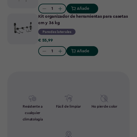
109,00
Añade
Quantity:
Kit organizador de herramientas para casetas
cm y 36 kg
Paredes laterales
€
€ 55,99
55,99
Añade
Quantity:
Resistente a
Fácil de limpiar
No pierde color
cualquier
climatología