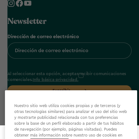
Newsletter
Dirección de correo electrónico
Al seleccionar esta opción, aceptas recibir comunicaciones
comerciales.
Info básica privacidad.
Suscribir
Nuestro sitio web utiliza cookies propias y de terceros (y
otras tecnologías similares) para analizar el uso del sitio web
y mostrarte publicidad relacionada con tus preferencias
sobre la base de un perfil elaborado a partir de tus hábitos
label.payment
de navegación (por ejemplo, páginas visitadas). Puedes
obtener más información sobre nuestro uso de cookies en
Select your store