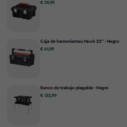
€ 29,95
€
29,95
Caja de herramientas Hawk 22'' - Negro
€ 41,99
€
41,99
Banco de trabajo plegable - Negro
€ 132,99
€
132,99