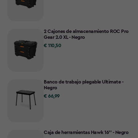
132,99
2 Cajones de almacenamiento ROC Pro
Gear 2.0 XL - Negro
€ 110,50
€
110,50
Banco de trabajo plegable Ultimate -
Negro
€ 66,99
€
66,99
Caja de herramientas Hawk 16'' - Negro