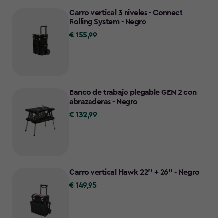
Carro vertical 3 niveles - Connect
Rolling System - Negro
€ 155,99
€
155,99
Banco de trabajo plegable GEN 2 con
abrazaderas - Negro
€ 132,99
€
132,99
Carro vertical Hawk 22'' + 26'' - Negro
€ 149,95
€
149,95