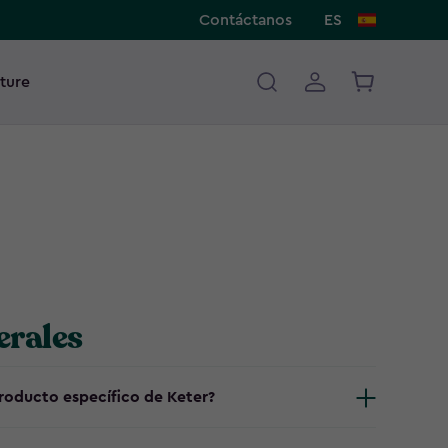
Contáctanos
ES
ture
erales
oducto específico de Keter?