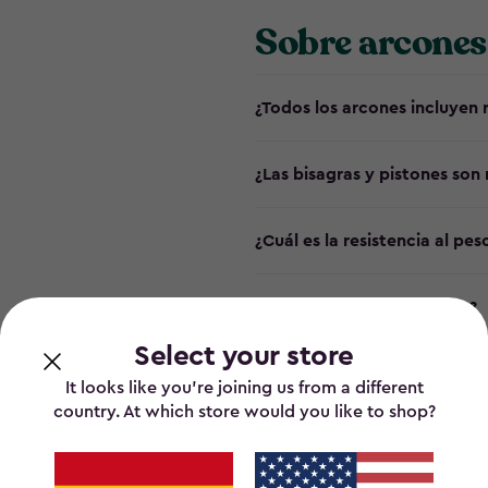
Sobre arcones
¿Todos los arcones incluyen 
¿Las bisagras y pistones son
¿Cuál es la resistencia al pes
¿Los arcones son ignífugos?
Select your store
¿Están fabricados con materi
It looks like you’re joining us from a different
country. At which store would you like to shop?
¿Requieren mantenimiento l