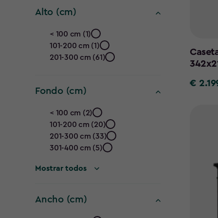
Alto (cm)
Alto
< 100 cm (1)
101-200 cm (1)
(cm)
Caseta
201-300 cm (61)
342x2
filter
€ 2.19
€
Fondo (cm)
2.199,95
Fondo
< 100 cm (2)
101-200 cm (20)
(cm)
201-300 cm (33)
filter
301-400 cm (5)
Mostrar todos
Ancho (cm)