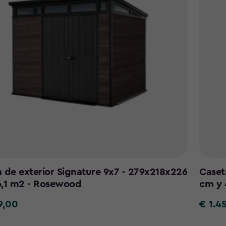
 de exterior Signature 9x7 - 279x218x226
Caset
6,1 m2 - Rosewood
cm y 
9,00
€ 1.4
€
1.459,0