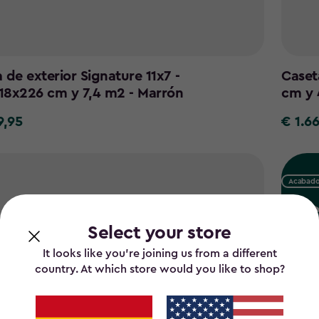
 de exterior Signature 11x7 -
Caset
18x226 cm y 7,4 m2 - Marrón
cm y 
9,95
€ 1.6
€
1.669,0
Acabado
C
Select your store
It looks like you’re joining us from a different
country. At which store would you like to shop?