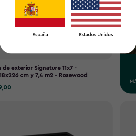
España
Estados Unidos
 de exterior Signature 11x7 -
18x226 cm y 7,4 m2 - Rosewood
Má
9,00