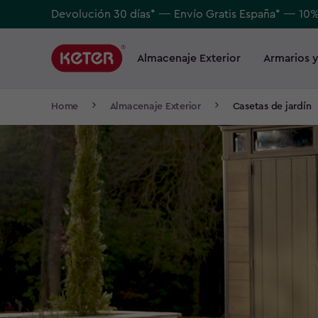
Skip
Devolución 30 días* ---- Envío Gratis España* ---- 10
to
Main
main
navigation
Almacenaje Exterior
Armarios y
Main
content
menu
navigation
Breadcrumb
Home
Almacenaje Exterior
Casetas de jardín
Navigation