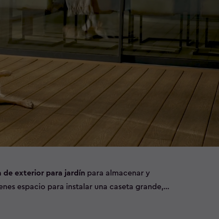
 de exterior para jardín
para almacenar y
enes espacio para instalar una caseta grande,
asetas medianas y pequeñas disponibles para ti.
s de jardín cómodamente y consigue mantenerlo en