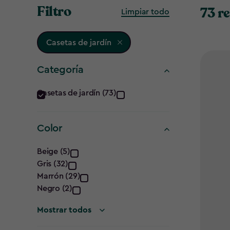
Filtro
73 r
Limpiar todo
Casetas de jardín
Categoría
Categoría
Casetas de jardín (73)
filter
Color
Color
Beige (5)
Gris (32)
filter
Marrón (29)
Negro (2)
Mostrar todos