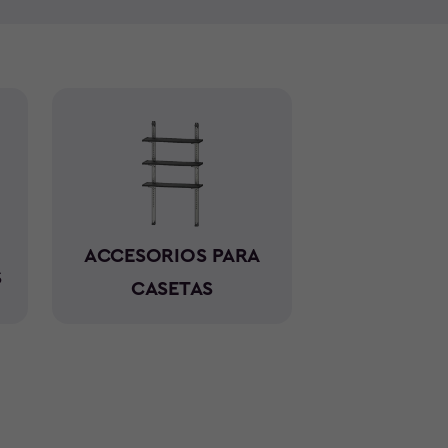
setas de resina para jardín son muy prácticas y
a lluvia, nieve, humedades... Fabricadas con una
los tienen acabados y texturas imitación a la
ra tradicionales necesitan un mantenimiento anual
s o pintarlas y protegerlas contra el óxido. Para
l mantenimiento de tu caseta de jardín, con la gama
r no tendrás que invertir nada de tiempo ya que
 cualquier climatología a lo largo de los años.
ACCESORIOS PARA
S
CASETAS