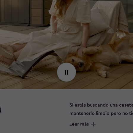
Pause
n
Si estás buscando una
caseta
mantenerlo limpio pero no ti
tenemos otras opciones de c
Leer más
Guarda todos tus accesorio