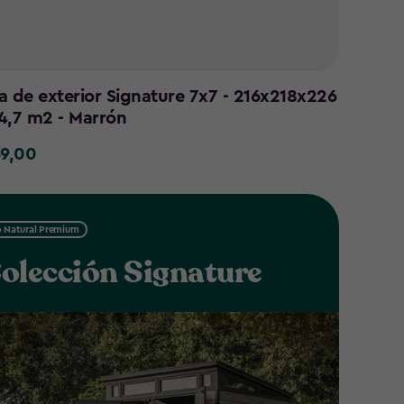
a de exterior Signature 7x7 - 216x218x226
4,7 m2 - Marrón
69,00
0
 Natural Premium
olección Signature