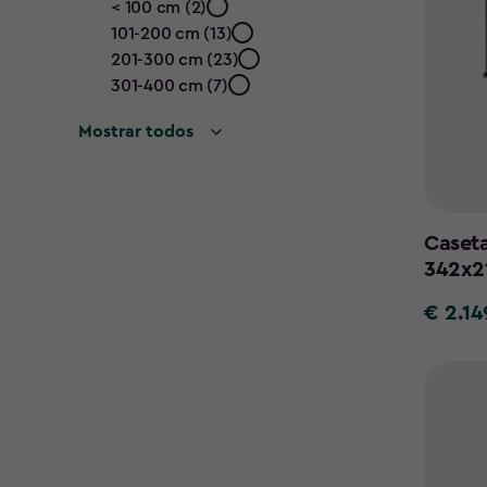
Ancho
< 100 cm (2)
101-200 cm (13)
(cm)
201-300 cm (23)
filter
301-400 cm (7)
Mostrar todos
Caseta
342x2
€ 2.14
€
2.149,00