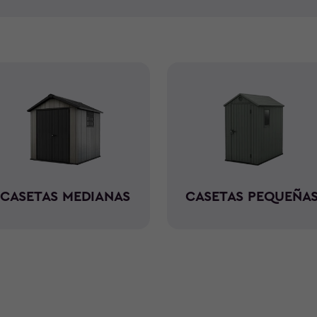
perfecto estado. Nuestras ca
protegerán tus artículos de l
resina duradera, muchos mode
madera. Las casetas de made
y hay que lijarlas, barnizarla
evitar perder el tiempo en e
de casetas de resina de Kete
están fabricadas para resistir
CASETAS MEDIANAS
CASETAS PEQUEÑA