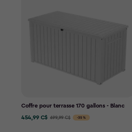
Coffre pour terrasse 170 gallons - Blanc
454,99 C$
699,99 C$
Price
-35 %
from