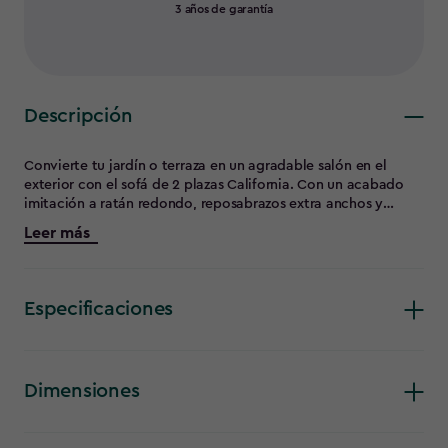
3 años de garantía
Descripción
Convierte tu jardín o terraza en un agradable salón en el
exterior con el sofá de 2 plazas California. Con un acabado
imitación a ratán redondo, reposabrazos extra anchos y
cojines de gran grosor para el asiento y el respaldo, este sofá
Leer más
transforma tu jardín en un lugar en el exterior para disfrutar
con tus amigos o a solas. Está fabricado en Europa, con una
resina de gran calidad que no necesita mantenimiento y que
nunca se decolora ni se pudre. Es resistente a cualquier
Especificaciones
climatología y tiene protección contra los rayos UV.
Dimensiones