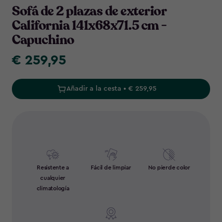
Sofá de 2 plazas de exterior
California 141x68x71.5 cm -
Capuchino
€ 259,95
€
259,95
Añadir a la cesta • € 259,95
Resistente a
Fácil de limpiar
No pierde color
cualquier
climatología