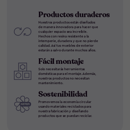
Productos duraderos
Nuestros productos están diseñados
de manera innovadora para hacer que
cualquier espacio sea increíble.
Hechos con resina resistente a la
intemperie, duradera y que no pierde
calidad. Así tus muebles de exterior
estarán a salvo durante muchos años.
Fácil montaje
Solo necesitarás herramientas
domésticas para el montaje. Además,
nuestros productos no necesitan
mantenimiento.
Sostenibilidad
Promovemos la economía circular
usando materiales reciclados para
nuestra fabricación y diseñando
productos que se puedan reciclar.