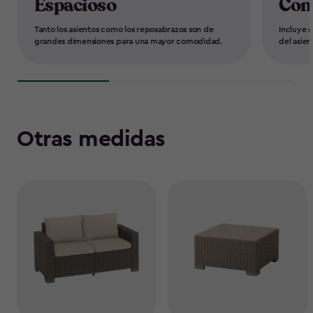
Espacioso
Com
Tanto los asientos como los reposabrazos son de
Incluye 
grandes dimensiones para una mayor comodidad.
del asien
Otras medidas