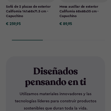
Sofá de 2 plazas de exterior
Mesa auxiliar de exterior
California 141x68x71.5 cm -
California 68x68x35 cm -
Capuchino
Capuchino
€ 259,95
€ 89,95
€
€
259,95
89,95
Diseñados
pensando en ti
Utilizamos materiales innovadores y las
tecnologías líderes para construir productos
sostenibles que duran toda la vida.