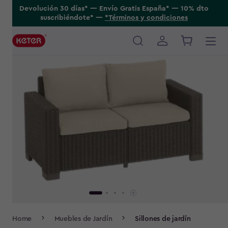
Skip
Devolución 30 días* ---- Envío Gratis España* ---- 10% dto
suscribiéndote* ----
*Términos y condiciones
to
main
content
Main
navigation
Breadcrumb
Home
Muebles de Jardín
Sillones de jardín
Navigation