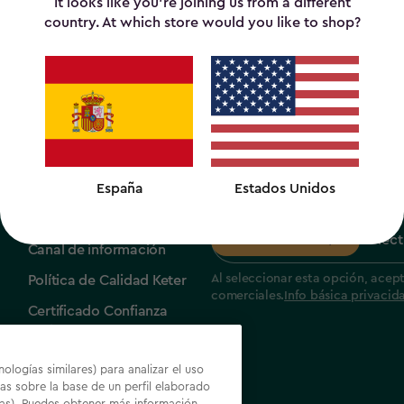
It looks like you’re joining us from a different
country. At which store would you like to shop?
Empresa
Newsletter
España
Estados Unidos
Sobre nosotros
Dirección de correo electrón
Sostenibilidad
Suscribir
Canal de información
Al seleccionar esta opción, acep
Política de Calidad Keter
comerciales.
Info básica privacid
Certificado Confianza
Online
ologías similares) para analizar el uso
as sobre la base de un perfil elaborado
das). Puedes obtener más información