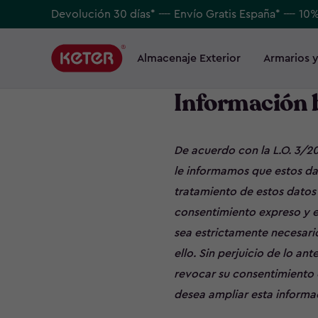
Skip
Devolución 30 días* ---- Envío Gratis España* ---- 10
to
Main
main
navigation
Almacenaje Exterior
Armarios y
Main
content
menu
navigation
Información b
De acuerdo con la L.O. 3/20
le informamos que estos dat
tratamiento de estos datos 
consentimiento expreso y en
sea estrictamente necesari
ello. Sin perjuicio de lo ant
revocar su consentimiento o
desea ampliar esta informa