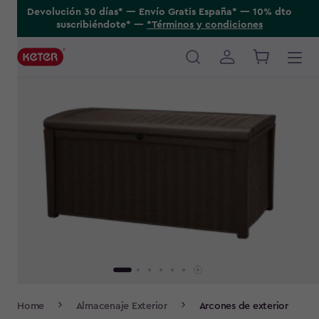
Skip
Devolución 30 días* ---- Envío Gratis España* ---- 10% dto
suscribiéndote* ----
*Términos y condiciones
to
main
content
Main
navigation
Breadcrumb
Home
Almacenaje Exterior
Arcones de exterior
Navigation