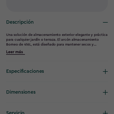
Descripción
Una solución de almacenamiento exterior elegante y práctica
para cualquier jardín o terraza. El arcón almacenamiento
Borneo de 416L, está diseñado para mantener secos y
ventilados artículos como accesorios de jardín, cojines y
Leer más
herramientas en cualquier clima. También sirve como banco
para sentar cómodamente a dos adultos. Te encantará la
elegante imitación a ratán redondo, el mecanismo
automático para facilitar la apertura y lo fácil que es
Especificaciones
mantenerlo.
Dimensiones
Servicio