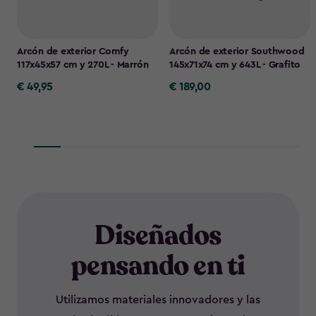
Arcón de exterior Comfy
Arcón de exterior Southwood
117x45x57 cm y 270L - Marrón
145x71x74 cm y 643L - Grafito
€ 49,95
€ 189,00
€
€
49,95
189,00
Diseñados
pensando en ti
Utilizamos materiales innovadores y las