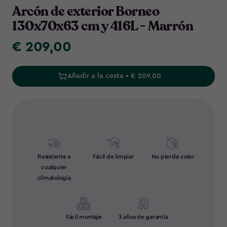
Arcón de exterior Borneo
130x70x63 cm y 416L - Marrón
€ 209,00
€
209,00
Añadir a la cesta • € 209,00
Resistente a
Fácil de limpiar
No pierde color
cualquier
climatología
Fácil montaje
3 años de garantía