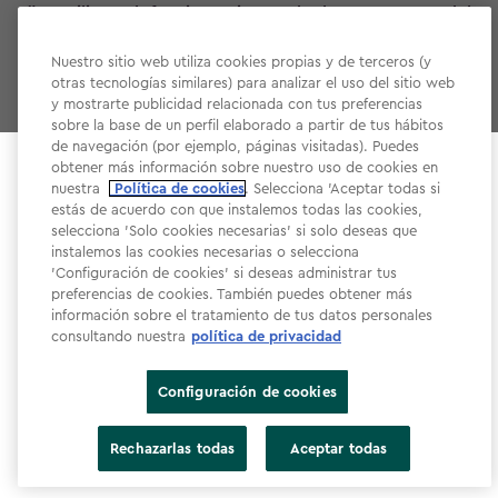
ü Facilitar el funcionamiento de las empresas del
Grupo, cuando sea en nuestro legítimo interés y
Nuestro sitio web utiliza cookies propias y de terceros (y
hayamos concluido que éste no queda anulado por
otras tecnologías similares) para analizar el uso del sitio web
y mostrarte publicidad relacionada con tus preferencias
sus derechos;
sobre la base de un perfil elaborado a partir de tus hábitos
de navegación (por ejemplo, páginas visitadas). Puedes
ü Servir a nuestros clientes en múltiples jurisdicciones;
obtener más información sobre nuestro uso de cookies en
Select your store
nuestra
Política de cookies
. Selecciona 'Aceptar todas si
It looks like you’re joining us from a different country.
ü Hacer funcionar la empresa matriz, las subsidiarias y
estás de acuerdo con que instalemos todas las cookies,
selecciona 'Solo cookies necesarias' si solo deseas que
At which store would you like to shop?
las filiales de manera eficiente y óptima;
instalemos las cookies necesarias o selecciona
'Configuración de cookies' si deseas administrar tus
ü Detectar y prevenir daños que puedan causarse a
preferencias de cookies. También puedes obtener más
información sobre el tratamiento de tus datos personales
Grupo Keter, sus empleados y terceros.
consultando nuestra
política de privacidad
Configuración de cookies
España
Estados Unidos
Rechazarlas todas
Aceptar todas
Cada vez que transferimos sus datos personales entre