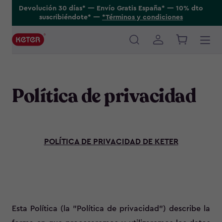
Skip
Devolución 30 días* ---- Envío Gratis España* ---- 10% dto
suscribiéndote* ----
*Términos y condiciones
to
main
content
Main
navigation
Política de privacidad
POLÍTICA DE PRIVACIDAD DE KETER
Esta Política (la "Política de privacidad") describe la