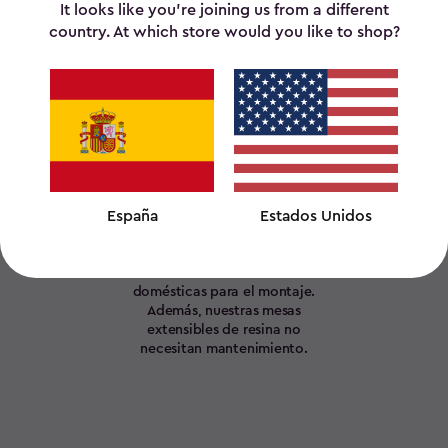
sibles diseñadas pe
It looks like you’re joining us from a different
country. At which store would you like to shop?
la funcionalidad y el diseño deben ir de la mano. Keter diseña
España
Estados Unidos
Fácil montaje
Solo necesitarás herramientas
domésticas para el montaje.
Además, nuestras mesas
extensibles de resina no
necesitan mantenimiento.