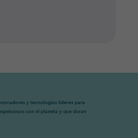
novadores y tecnologías líderes para
espetuosos con el planeta y que duran