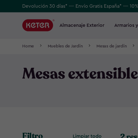
Skip
Devolución 30 días* ---- Envío Gratis España* ---- 10
to
Main
main
navigation
Almacenaje Exterior
Armarios y
Main
content
menu
navigation
Breadcrumb
Home
Muebles de Jardín
Mesas de jardín
Navigation
Mesas extensible
Filtro
2 re
Limpiar todo