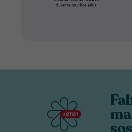
durante muchos años.
Fa
ma
sos