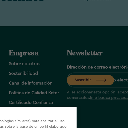
Empresa
Newsletter
Sobre nosotros
Dirección de correo electrón
Sostenibilidad
Suscribir
Canal de información
Al seleccionar esta opción, acep
Política de Calidad Keter
comerciales.
Info básica privacid
Certificado Confianza
Online
ologías similares) para analizar el uso
as sobre la base de un perfil elaborado