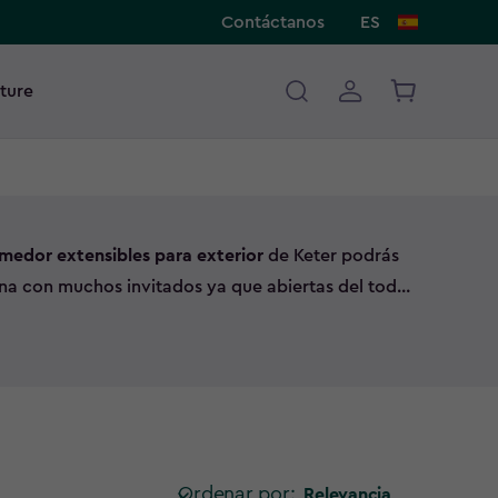
Contáctanos
ES
ture
medor extensibles para exterior
de Keter podrás
ena con muchos invitados ya que abiertas del todo
sonas. Ofrecen distintos acabados y están
gran calidad y resistencia a cualquier
exterior para jardín
son la opción ideal para una
amiliares.
Ordenar por:
Relevancia