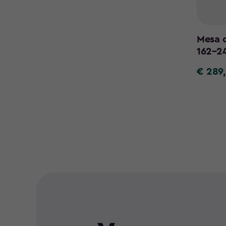
Mesa 
162–2
€ 289
€
289,99