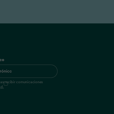
ico
tas recibir comunicaciones
ad.