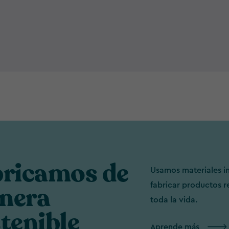
bricamos de
Usamos materiales in
fabricar productos r
nera
toda la vida.
tenible
Aprende más