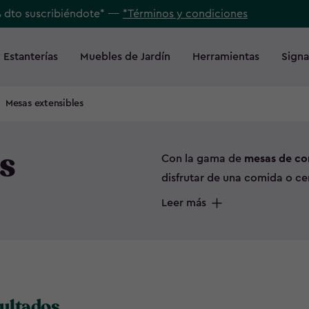
% dto suscribiéndote* ----
*Términos y condiciones
 Estanterías
Muebles de Jardín
Herramientas
Signa
Mesas extensibles
s
Con la gama de
mesas de co
disfrutar de una comida o c
puedes sentar hasta a 10 per
Leer más
fabricadas con una resina de 
climatología. Estas
mesas de 
sobremesa con los amigos o f
sultados