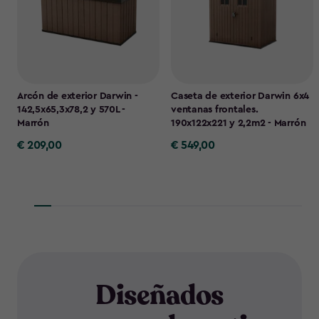
Arcón de exterior Darwin -
Caseta de exterior Darwin 6x4
142,5x65,3x78,2 y 570L -
ventanas frontales.
Marrón
190x122x221 y 2,2m2 - Marrón
€ 209,00
€ 549,00
€
€
209,00
549,00
Diseñados