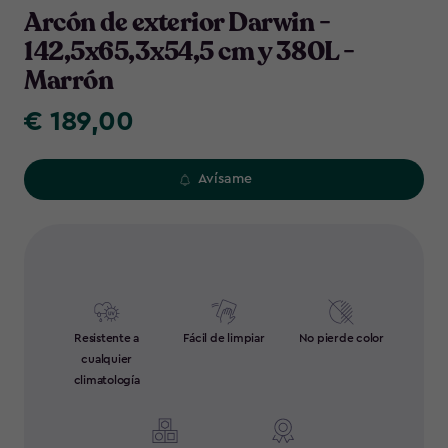
Arcón de exterior Darwin -
142,5x65,3x54,5 cm y 380L -
Marrón
€ 189,00
€
189,00
Avísame
Resistente a
Fácil de limpiar
No pierde color
cualquier
climatología