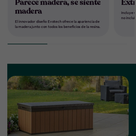
Parece madera, se siente
Ext
madera
Incluye 
no inclui
El innovador diseño Evotech ofrece la apariencia de
la madera junto con todos los beneficios de la resina.