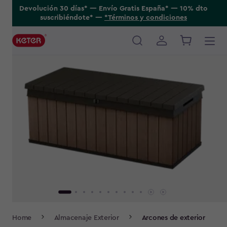
Skip
Devolución 30 días* ---- Envío Gratis España* ---- 10% dto
suscribiéndote* ----
*Términos y condiciones
to
main
content
Main
navigation
Breadcrumb
Home
Almacenaje Exterior
Arcones de exterior
Navigation