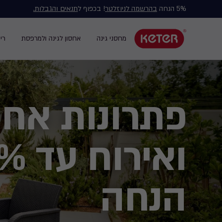
5% הנחה
בהרשמה לניוזלטר
! בכפוף ל
תנאים והגבלות.
Main
navigation
מחסני גינה
אחסון לגינה ולמרפסת
רי
Main
menu
navigation
Ski
t
mai
פתרונות אחס
content
ואירו
הנחה