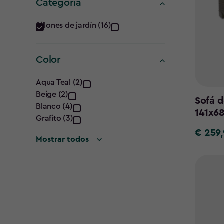
Categoría
Categoría
Sillones de jardín (16)
filter
Color
Color
Aqua Teal (2)
Beige (2)
filter
Sofá d
Blanco (4)
141x6
Grafito (3)
€ 259,
€
Mostrar todos
259,95