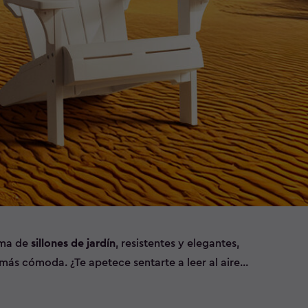
ama de
sillones de jardín
, resistentes y elegantes,
 más cómoda. ¿Te apetece sentarte a leer al aire
n café cómodamente? No hay problema, tenemos la
tre todos nuestros
muebles de jardín
.