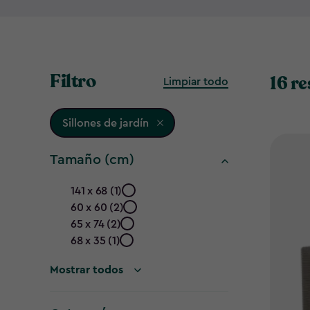
Filtro
16 r
Limpiar todo
Sillones de jardín
Tamaño (cm)
Tamaño
141 x 68 (1)
60 x 60 (2)
(cm)
65 x 74 (2)
filter
68 x 35 (1)
Mostrar todos