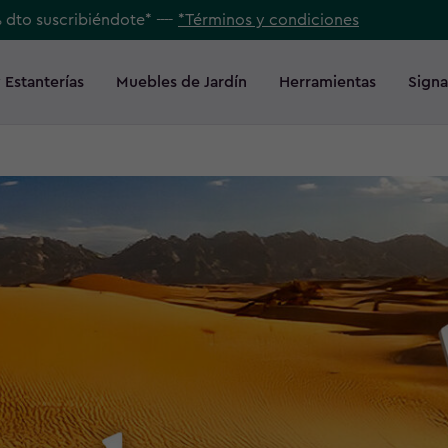
% dto suscribiéndote* ----
*Términos y condiciones
 Estanterías
Muebles de Jardín
Herramientas
Signa