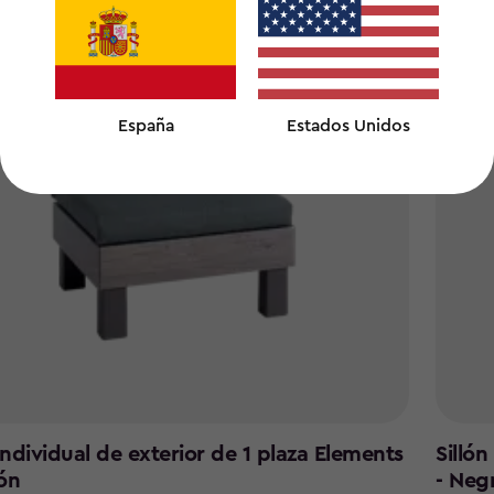
España
Estados Unidos
 individual de exterior de 1 plaza Elements
Sillón
ón
- Neg