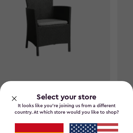
 de exterior Iowa 62x60x89 cm - Grafito
Silló
Select your store
It looks like you’re joining us from a different
99
€ 85,
€
country. At which store would you like to shop?
85,95