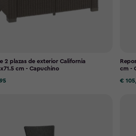
e 2 plazas de exterior California
Repos
8x71.5 cm - Capuchino
cm - 
95
€ 105
€
105,95