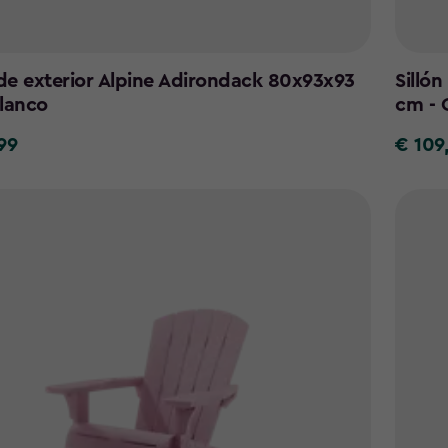
 de exterior Alpine Adirondack 80x93x93
Silló
lanco
cm - 
99
€ 109
€
109,99