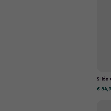
Sillón
€ 84,
€
84,99