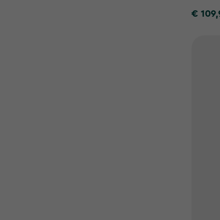
€ 109,
€
109,99