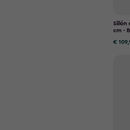
Sillón
cm - B
€ 109,
€
109,99