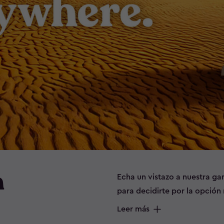
n
Echa un vistazo a nuestra g
para decidirte por la opción
libre o prefieres tomarte u
Leer más
solución perfecta para ti en