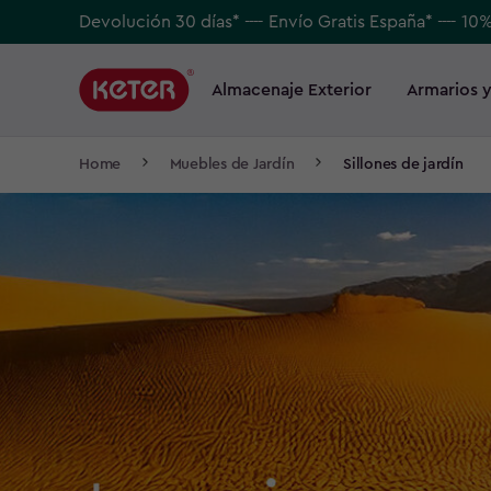
Skip
Devolución 30 días* ---- Envío Gratis España* ---- 10
to
Main
main
navigation
Almacenaje Exterior
Armarios y
Main
content
menu
navigation
Breadcrumb
Home
Muebles de Jardín
Sillones de jardín
Navigation