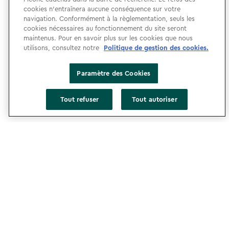
At which store would you like to shop?
cookies n’entraînera aucune conséquence sur votre
navigation. Conformément à la règlementation, seuls les
cookies nécessaires au fonctionnement du site seront
maintenus. Pour en savoir plus sur les cookies que nous
utilisons, consultez notre
Politique de gestion des cookies.
label.payment
Paramètre des Cookies
France
Etats-Unis
Tout refuser
Tout autoriser
CGU
Politique de Confidentialité
Gestion des Cookies
Accessibilité
Déclaration d’accessibilité
Mentions légales
Paramètre des Cookies