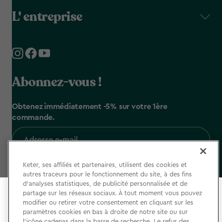
L' entreprise
Abonnez-vous !
Obtenez immédiatement -5% sur votre 1ère
commande.
Keter, ses affiliés et partenaires, utilisent des cookies et
autres traceurs pour le fonctionnement du site, à des fins
En sélectionnant cette option, vous acceptez notre
d’analyses statistiques, de publicité personnalisée et de
politique de confidentialité
& nos
partage sur les réseaux sociaux. À tout moment vous pouvez
Select your store
conditions d'utilisation du site
modifier ou retirer votre consentement en cliquant sur les
It looks like you’re joining us from a different country.
paramètres cookies en bas à droite de notre site ou sur
S'abonner
l’icône cadenas dans la barre de recherche. Le refus des