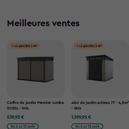
Meilleures ventes
+ La glacière à 1€*
+ La glacière à 1€*
Coffre de jardin Premier Jumbo
Abri de jardin Artisan 77 - 4,5m²
2020L - Gris
- Gris
539,95 €
1.399,95 €
539,95
1.399,95
€
€
Du 6 au 13 août
Du 6 au 13 août