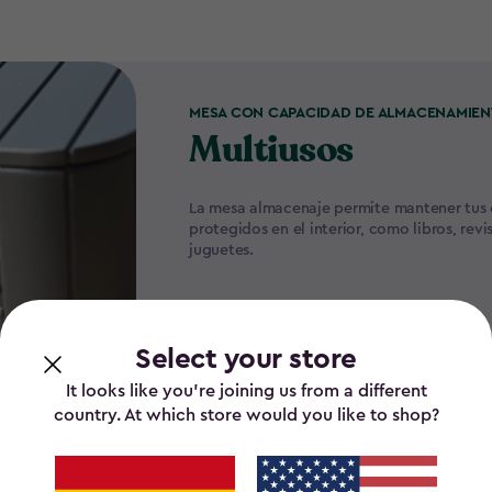
MESA CON CAPACIDAD DE ALMACENAMIE
Multiusos
La mesa almacenaje permite mantener tus
protegidos en el interior, como libros, revi
juguetes.
Select your store
It looks like you’re joining us from a different
country. At which store would you like to shop?