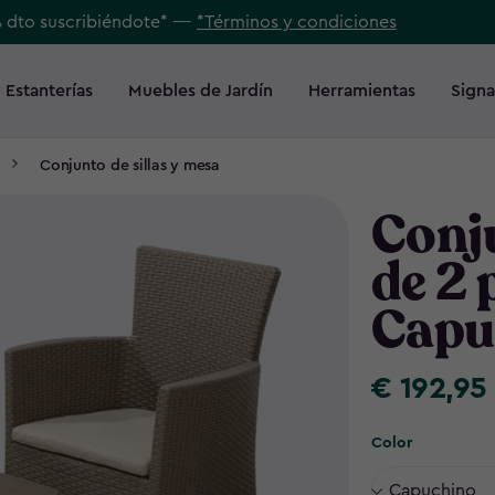
% dto suscribiéndote* ----
*Términos y condiciones
 Estanterías
Muebles de Jardín
Herramientas
Signa
Conjunto de sillas y mesa
Conju
de 2 
Capu
€ 192,95
€
192,95
Color