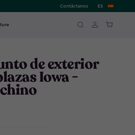
Contáctanos
ES
ture
nto de exterior
plazas Iowa -
chino