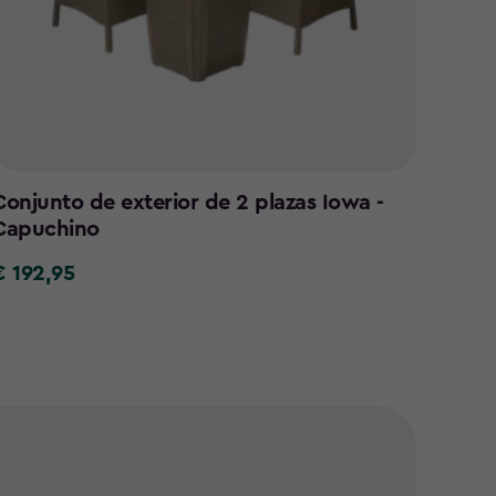
Conjunto de exterior de 2 plazas Iowa -
Silló
Capuchino
Blan
€ 192,95
€ 85
€
€
92,95
85,95