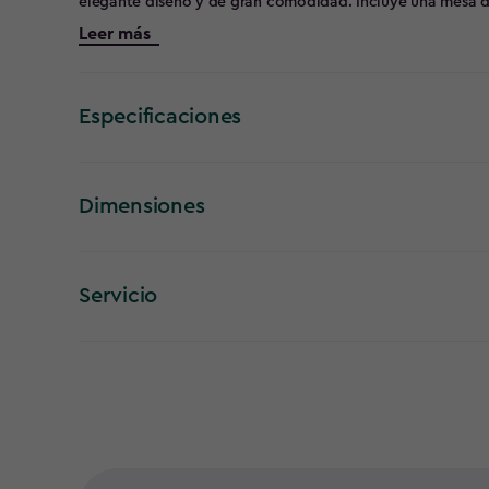
elegante diseño y de gran comodidad. Incluye una mesa 
guardar tus artículos del hogar. La mesa también se puede utilizar como asiento para un adulto, lo cual
Leer más
resulta muy práctico cuando hay compañía
Especificaciones
Dimensiones
Servicio