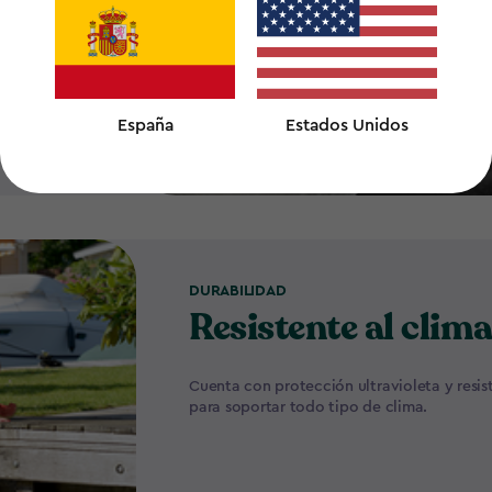
 una gran
España
Estados Unidos
DURABILIDAD
Resistente al clim
Cuenta con protección ultravioleta y resis
para soportar todo tipo de clima.