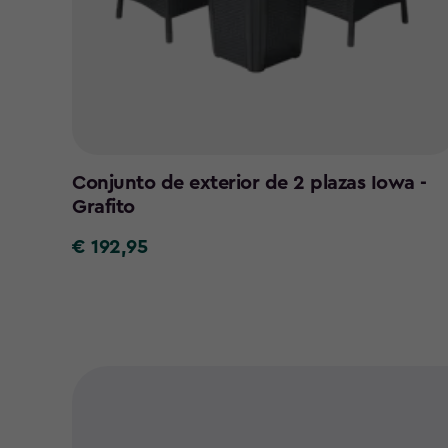
Conjunto de exterior de 2 plazas Iowa -
Grafito
€ 192,95
€
192,95