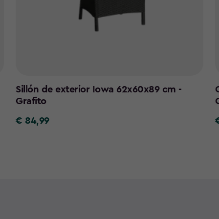
Sillón de exterior Iowa 62x60x89 cm -
Grafito
€ 84,99
€
84,99
1