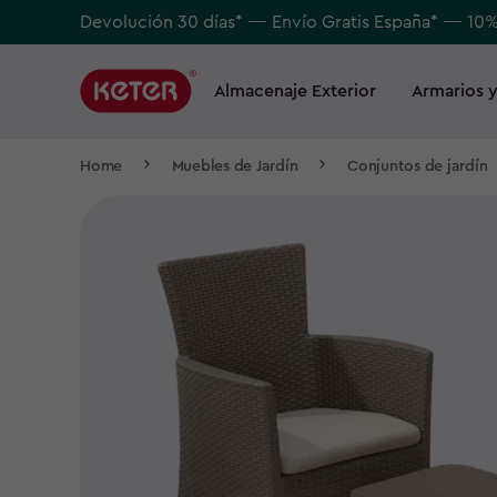
Skip
Devolución 30 días* ---- Envío Gratis España* ---- 10
to
Main
main
navigation
Almacenaje Exterior
Armarios y
Main
content
menu
navigation
Breadcrumb
Home
Muebles de Jardín
Conjuntos de jardín
Navigation