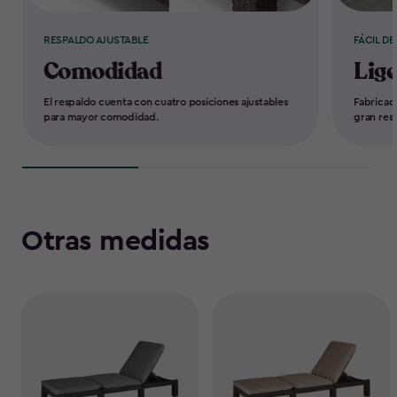
RESPALDO AJUSTABLE
FÁCIL D
Comodidad
Lige
El respaldo cuenta con cuatro posiciones ajustables
Fabricad
para mayor comodidad.
gran resi
Otras medidas