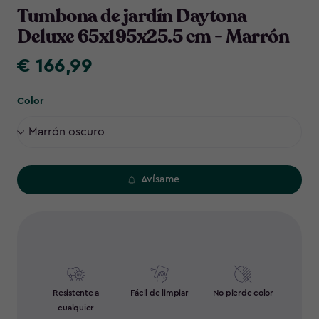
Tumbona de jardín Daytona
Deluxe 65x195x25.5 cm - Marrón
€ 166,99
€
166,99
Color
Avísame
Resistente a
Fácil de limpiar
No pierde color
cualquier