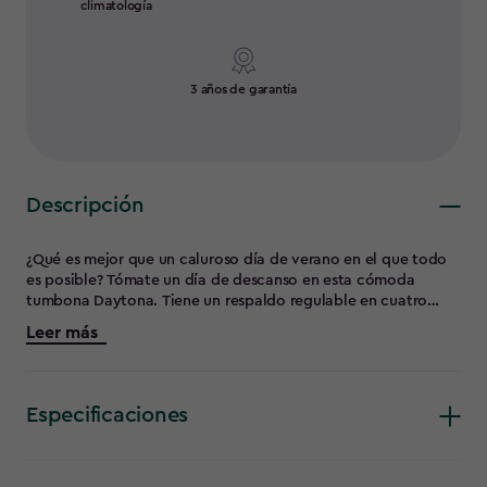
climatología
3 años de garantía
Descripción
¿Qué es mejor que un caluroso día de verano en el que todo
es posible? Tómate un día de descanso en esta cómoda
tumbona Daytona. Tiene un respaldo regulable en cuatro
posiciones, ideal cuando quieres alternar tomar el sol
Leer más
mientras lees un buen libro o tomas una bebida fría. El
elegante diseño imitación a ratán, es resistente, está
protegido contra los rayos UV y es elegante. Olvídate de tus
obligaciones y ponte lo más cómodo posible
Especificaciones