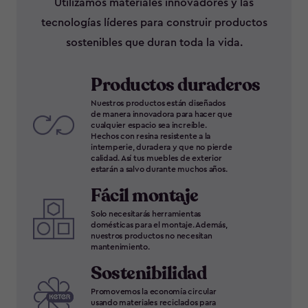
Utilizamos materiales innovadores y las
tecnologías líderes para construir productos
sostenibles que duran toda la vida.
Productos duraderos
Nuestros productos están diseñados
de manera innovadora para hacer que
cualquier espacio sea increíble.
Hechos con resina resistente a la
intemperie, duradera y que no pierde
calidad. Así tus muebles de exterior
estarán a salvo durante muchos años.
Fácil montaje
Solo necesitarás herramientas
domésticas para el montaje. Además,
nuestros productos no necesitan
mantenimiento.
Sostenibilidad
Promovemos la economía circular
usando materiales reciclados para