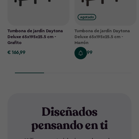
Agotado
Tumbona de jardín Daytona
Tumbona de jardín Daytona
Deluxe 65x195x25.5 cm -
Deluxe 65x195x25.5 cm -
Grafito
Marrón
€ 166,99
€ 166,99
€
€
166,99
166,99
Diseñados
pensando en ti