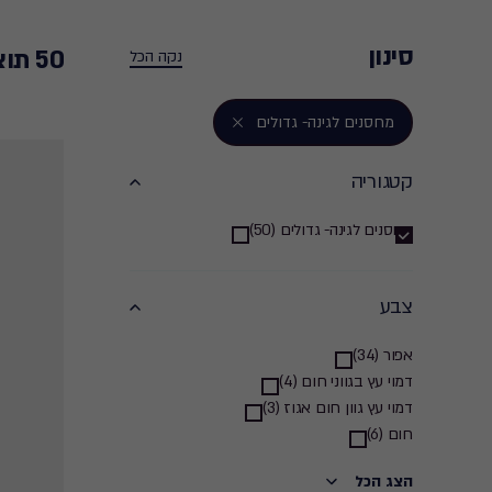
סינון
50 תוצאות חיפוש
נקה הכל
מחסנים לגינה- גדולים
קטגוריה
קטגוריה
מחסנים לגינה- גדולים (50)
filter
צבע
צבע
אפור (34)
דמוי עץ בגווני חום (4)
filter
דמוי עץ גוון חום אגוז (3)
חום (6)
הצג הכל