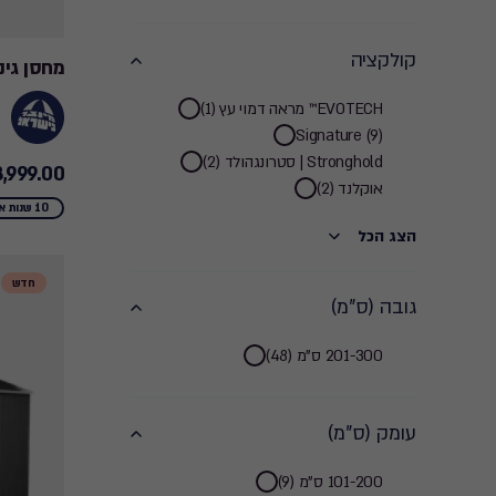
קולקציה
מחסן גינה מנור
קולקציה
EVOTECH™ מראה דמוי עץ (1)
Signature (9)
filter
Stronghold | סטרונגהולד (2)
,999.00 ₪
3,999.00
אוקלנד (2)
₪
10 שנות אחריות
הצג הכל
חדש
גובה (ס"מ)
גובה
201-300 ס"מ (48)
(ס"מ)
עומק (ס"מ)
filter
עומק
101-200 ס"מ (9)