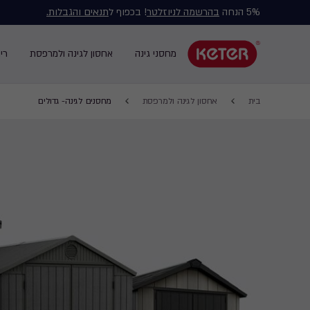
5% הנחה
בהרשמה לניוזלטר
! בכפוף ל
תנאים והגבלות.
Main
navigation
מחסני גינה
אחסון לגינה ולמרפסת
רי
Main
menu
navigation
Breadcrumb
Ski
בית
אחסון לגינה ולמרפסת
מחסנים לגינה- גדולים
Navigation
t
mai
content