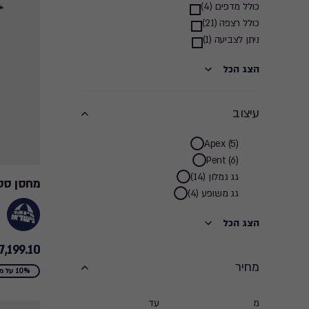
כולל מדפים (4)
filter
כולל רצפה (21)
ניתן לצביעה (1)
הצג הכל
עיצוב
עיצוב
Apex (5)
Pent (6)
filter
גג גמלון (14)
מחסן סטרונגהו
גג משופע (4)
הצג הכל
7,199.10 ₪
Price
מחיר
from
10% על מוצרים נבחרים
7,999.00
מ
עד
₪