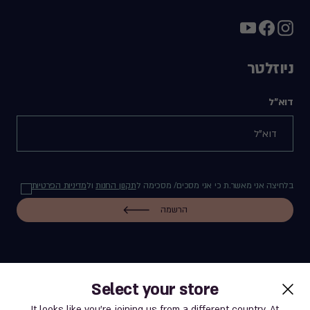
ניוזלטר
דוא"ל
בלחיצה אני מאשר.ת כי אני מסכים/ מסכימה ל
תקנון החנות
ול
מדיניות הפרטיות
הרשמה
Select your store
label.payment
It looks like you’re joining us from a different country. At