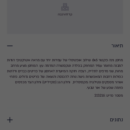
קל להרכבה
תיאור
מחסן גינה פקטור 6x6 שילוב אופטימלי של עמידות יחד עם מראה אטרקטיבי הודות
למבנה מחומר עמיד המחוזק בפלדה וטקסטורה המדמה עץ. המחסן מציע מרחב
מרווח, שני מדפים לתלייה, רצפה חזקה המיועדת לאחסון של פריטים כבדים ודלתות
כפולות רחבות המאפשרות גישה נוחה להכנסה והוצאה של פריטים גדולים. פתחי
אוורור מספקים ונטילציה מקסימלית, וחלון הגג (סקיילייט) וחלון הצד מכניסים
פנימה שפע של אור טבעי.
מספר פריט: 213216
נתונים