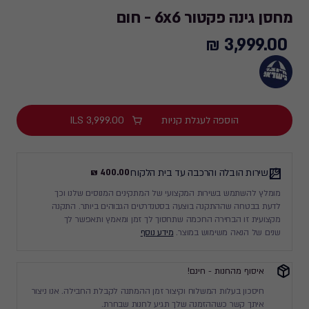
מחסן גינה פקטור 6x6 - חום
3,999.00 ₪
3,999.00
₪
הוספה לעגלת קניות
3,999.00
ILS
שירות הובלה והרכבה עד בית הלקוח
400.00 ₪
מומלץ להשתמש בשירות המקצועי של המתקינים המנוסים שלנו וכך
לדעת בבטחה שההתקנה בוצעה בסטנדרטים הגבוהים ביותר. התקנה
מקצועית זו הבחירה החכמה שתחסוך לך זמן ומאמץ ותאפשר לך
שנים של הנאה משימוש במוצר.
מידע נוסף
איסוף מהחנות - חינם!
חיסכון בעלות המשלוח וקיצור זמן ההמתנה לקבלת החבילה. אנו ניצור
איתך קשר כשההזמנה שלך תגיע לחנות שבחרת.