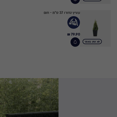
עציץ טזורו 37 ס"מ - חום
79.90 ₪
79.90
₪
לא זמין באתר