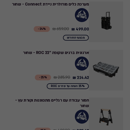
מערכת כלים מודולרית ניידת Connect - שחור
659.00 ₪
499.00 ₪
Price
24%-
from
מבצעי החודש
659.00
₪
ארגונית ברגים שקופה "22 ROC - שחור
to
499.00
₪
285.90 ₪
214.42 ₪
Price
25%-
from
25% הנחה על סדרת ROC
285.90
₪
חמור עבודה עם רגליים מתכווננות וקורת עץ -
שחור
to
214.42
₪