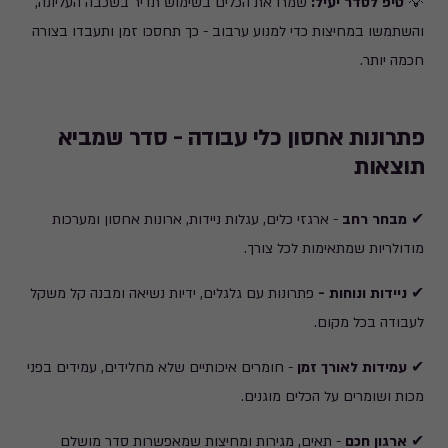
💡
טיפ לסדר יעיל:
שמרו את הכלים בשימוש תדיר בשכבה העליונה,
והשתמשו במחיצות כדי למנוע ערבוב - כך תחסכו זמן ותעבדו בצורה
חכמה יותר.
פתרונות אחסון כלי עבודה - סדר שמביא
תוצאות
✔
מבחר רחב
- ארגזי כלים, עגלות ניידות, ארונות אחסון ומערכות
מודולריות שמתאימות לכל צורך.
✔
ניידות ונוחות -
פתרונות עם גלגלים, ידיות נשיאה ומבנה קל משקל
לעבודה בכל מקום.
✔
עמידות לאורך זמן
- חומרים איכותיים שלא מחלידים, עמידים בפני
מכות ושומרים על הכלים מוגנים.
✔
ארגון חכם
- תאים, מגירות ומחיצות שמאפשרות סדר מושלם