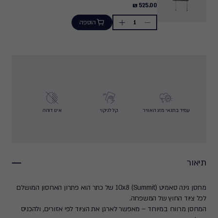
525.00
525.00 ₪
₪
הוספה
Quantity:
עמיד בתנאי מזג האוויר
קל לניקוי
אינו דוהה
תיאור
מחסן גינה סאמיט (Summit) 10x8 של כתר הוא פתרון האחסון המושלם
לכל ציוד החוץ של המשפחה.
המחסן מרווח במיוחד – מאפשר לארגן את הציוד לפי אזורים, ולהכניס