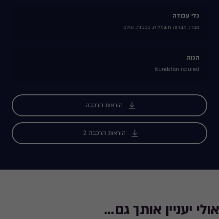
כלי עבודה
מברג, מברגה חשמלית, כפפות, סולם
הכנה
foundation required
הוראות הרכבה
הוראות הרכבה 2
אולי יעניין אותך גם...