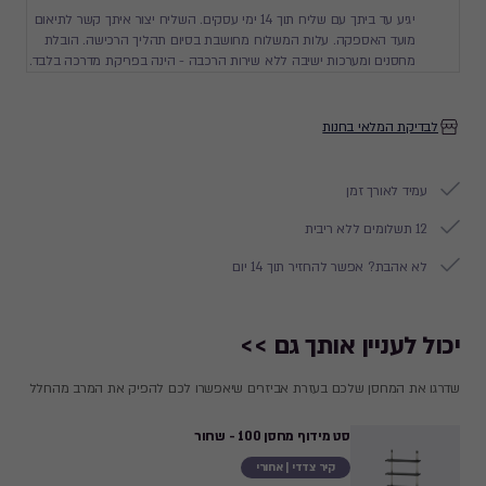
יגיע עד ביתך עם שליח תוך 14 ימי עסקים. השליח יצור איתך קשר לתיאום
מועד האספקה. עלות המשלוח מחושבת בסיום תהליך הרכישה. הובלת
מחסנים ומערכות ישיבה ללא שירות הרכבה - הינה בפריקת מדרכה בלבד.
לבדיקת המלאי בחנות
עמיד לאורך זמן
12 תשלומים ללא ריבית
לא אהבת? אפשר להחזיר תוך 14 יום
יכול לעניין אותך גם >>
שדרגו את המחסן שלכם בעזרת אביזרים שיאפשרו לכם להפיק את המרב מהחלל
סט מידוף מחסן 100 - שחור
קיר צדדי | אחורי