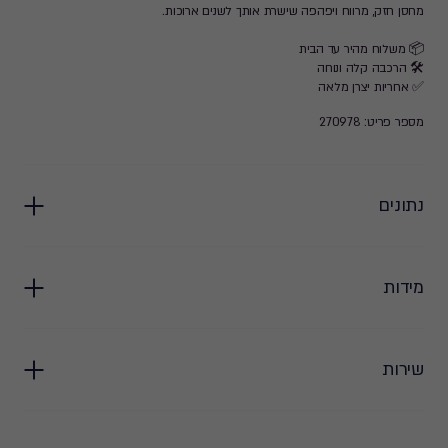
מחסן חזק, מרווח ויפהפה שישרת אותך לשנים ארוכות.
📦 משלוח מהיר עד הבית
🛠️ הרכבה קלה ונוחה
✅ אחריות יצרן מלאה
מספר פריט: 270978
נתונים
מידות
שירות