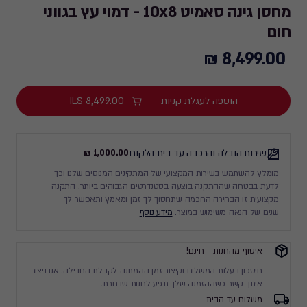
מחסן גינה סאמיט 10x8 - דמוי עץ בגווני
חום
8,499.00 ₪
8,499.00
₪
הוספה לעגלת קניות
8,499.00
ILS
שירות הובלה והרכבה עד בית הלקוח
1,000.00 ₪
מומלץ להשתמש בשירות המקצועי של המתקינים המנוסים שלנו וכך
לדעת בבטחה שההתקנה בוצעה בסטנדרטים הגבוהים ביותר. התקנה
מקצועית זו הבחירה החכמה שתחסוך לך זמן ומאמץ ותאפשר לך
שנים של הנאה משימוש במוצר.
מידע נוסף
איסוף מהחנות - חינם!
חיסכון בעלות המשלוח וקיצור זמן ההמתנה לקבלת החבילה. אנו ניצור
איתך קשר כשההזמנה שלך תגיע לחנות שבחרת.
משלוח עד הבית