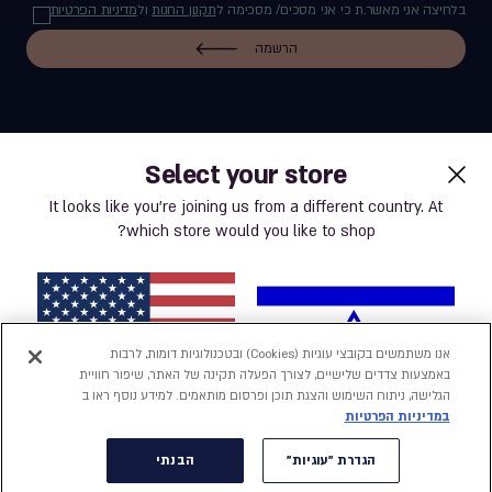
בלחיצה אני מאשר.ת כי אני מסכים/ מסכימה ל
תקנון החנות
ול
מדיניות הפרטיות
הרשמה
Select your store
label.payment
It looks like you’re joining us from a different country. At
which store would you like to shop?
תנאי שימוש באתר
מדיניות פרטיות
אנו משתמשים בקובצי עוגיות (Cookies) ובטכנולוגיות דומות, לרבות
באמצעות צדדים שלישיים, לצורך הפעלה תקינה של האתר, שיפור חוויית
נְגִישׁוּת
הגלישה, ניתוח השימוש והצגת תוכן ופרסום מותאמים. למידע נוסף ראו ב
במדיניות הפרטיות
הצהרת נגישות
ישראל
ארצות הברית
הגדרת "עוגיות"
הבנתי
הגדרת "עוגיות"