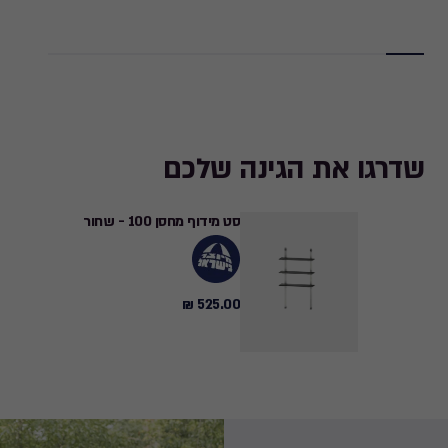
to
7,199.10
₪
שדרגו את הגינה שלכם
סט מידוף מחסן 100 - שחור
525.00 ₪
525.00
₪