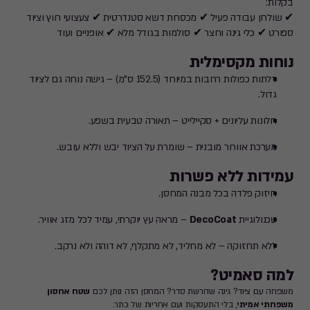
בקלות:
✔ שולחן עבודה פעיל ✔ מכסחת דשא סטנדרטית ✔ צעצועי חוץ וציוד
ספורט ✔ כלי גינה וחצר ✔ סולמות בגודל מלא ✔ אופניים ועוד
נוחות מקסימלית
דלתות כפולות רחבות במיוחד (152.5 ס"מ) – גישה נוחה גם לציוד
גדול.
חלונות עליונים + סקיילייט – תאורה טבעית בשפע.
מערכת אוורור מובנית – שומרת על הציוד יבש וללא עובש.
עמידות ללא פשרות
חיזוק פלדה בכל מבנה המחסן.
טכנולוגיית
DecoCoat
– מראה עץ יוקרתי, עמיד לכל מזג אוויר.
ללא תחזוקה – לא מחליד, לא מתקלף, לא דוהה ולא נרקב.
למה סאמיט?
משפחה עם ציוד? גינה שדורשת סדר? המחסן הזה נותן לכם
שטח אחסון
משפחתי אמיתי
, בלי התעסקות ועם אחריות של כתר.