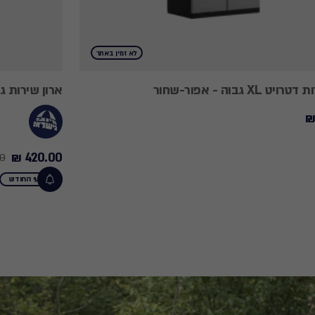
לא זמין באתר
 XL גבוה - אפור-שחור
ארון שירות גבוה -  MATRIX 6280
420.00 ₪
 ₪
Price
from
מבצעי החודש
459.90
₪
to
420.00
₪