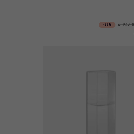
949.00
16%-