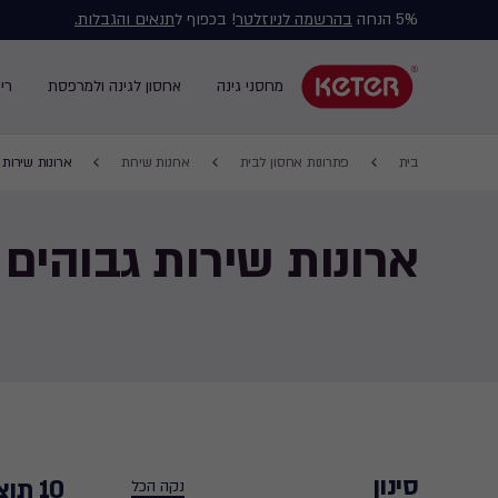
5% הנחה
בהרשמה לניוזלטר
! בכפוף ל
תנאים והגבלות.
Main
navigation
מחסני גינה
אחסון לגינה ולמרפסת
רי
Main
menu
navigation
Breadcrumb
Ski
בית
פתרונות אחסון לבית
ארונות שירות
ארונות שירות 
Navigation
t
mai
ארונות שירות גבוהים
content
סינון
10 תוצאות חיפוש
נקה הכל