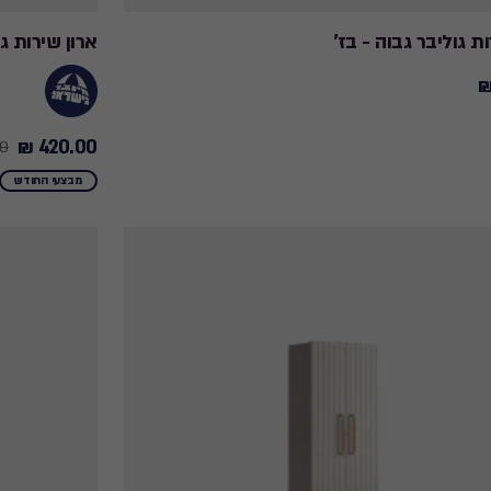
ת גוליבר גבוה - בז'
ארון שירות גבוה -  MATRIX 6280
420.00 ₪
 ₪
Price
from
מבצעי החודש
459.90
₪
to
420.00
₪