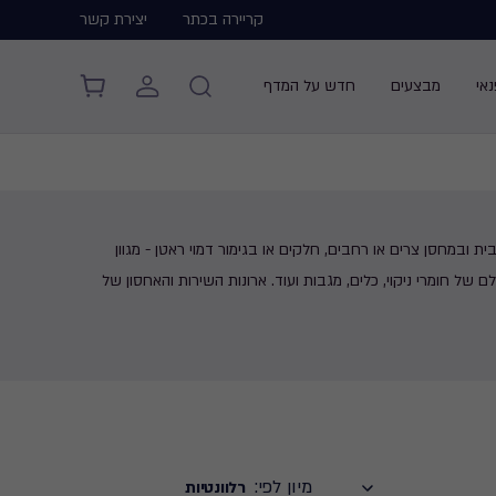
קריירה בכתר
יצירת קשר
אי
מבצעים
חדש על המדף
ית ובמחסן צרים או רחבים, חלקים או בגימור דמוי ראטן - מגוון
 של חומרי ניקוי, כלים, מגבות ועוד. ארונות השירות והאחסון של
חזוקה. מתאימים בעיקר לשימוש בחדרי שירות ובחללים מקורים.
מיון לפי:
רלוונטיות