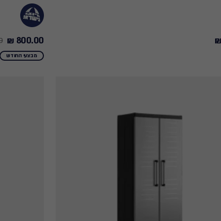
800.00 ₪
 ₪
Price
from
מבצעי החודש
949.00
₪
to
800.00
₪