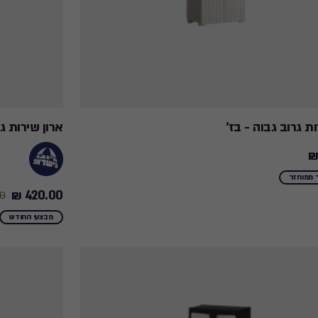
ת גרוב גבוה - בז'
ארון שירות גבוה - LITY MATRIX 6280
420.00 ₪
 ₪
Price
from
מבצעי החודש
459.90
₪
to
420.00
₪