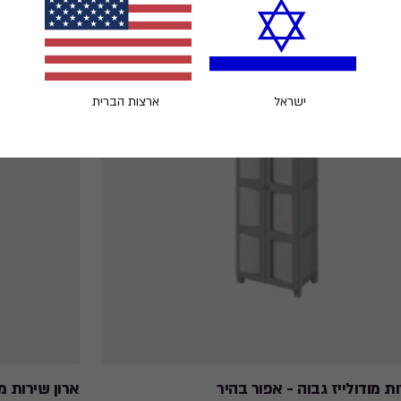
ישראל
ארצות הברית
ות מודולייז גבוה - אפור בהיר
ארון שירות מודולייז XL