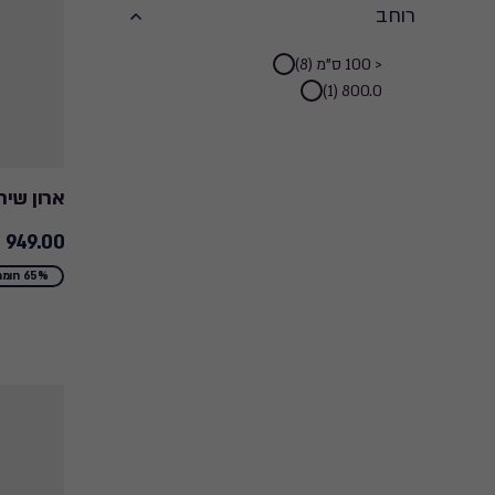
רוחב
רוחב
< 100 ס"מ (8)
800.0 (1)
filter
ארון שירו
949.00 ₪
949.00
₪
65% חומר ממוחזר