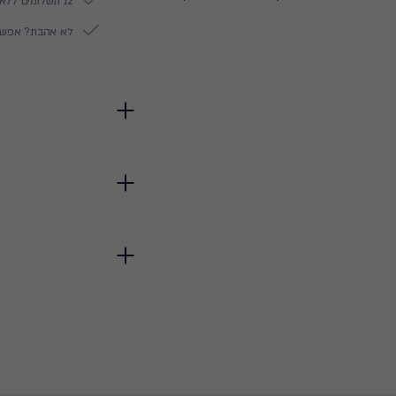
12 תשלומים ללא ריבית
לא אהבת? אפשר להח