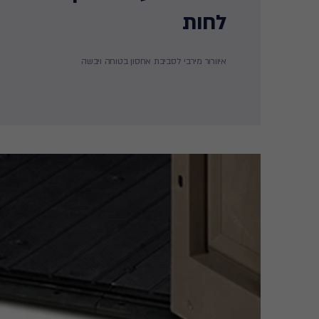
לחות ​
איוורור מירבי לסביבת אחסון בטוחה ויבשה​