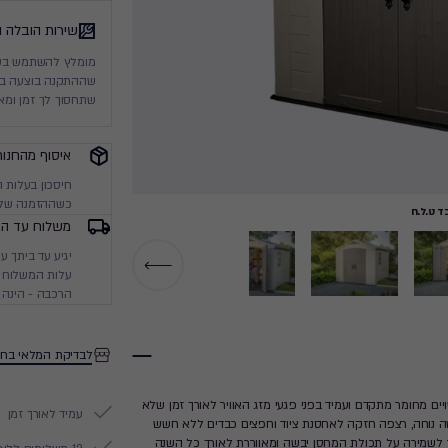
שירות הובלה 
מומלץ להשתמש בשיר
שההתקנה בוצעה בסט
שתחסוך לך זמן ומא
איסוף מהחנות
חיסכון בעלות 
כשההזמנה שלך
 ט.ל.ח
משלוח עד הב
עלות המשלוח מ
הרכבה - הינה 
לבדיקת המלאי בחנ
 המחסן עשויים מחומר מתקדם ועמיד בפני פגעי מזג האוויר לאורך זמן שלא
עמיד לאורך זמן
שה נוחה, רצפה חזקה לאחסנת ציוד וחפצים כבדים ללא חשש
רור לשמירה על תכולת המחסן יבשה ומאווררת לאורך כל השנה