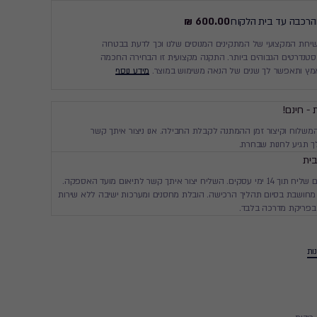
והרכבה עד בית הלקוח
600.00 ₪
ות המקצועי של המתקינים המנוסים שלנו וכך לדעת בבטחה
נדרטים הגבוהים ביותר. התקנה מקצועית זו הבחירה החכמה
מץ ותאפשר לך שנים של הנאה משימוש במוצר.
מידע נוסף
 - חינם!
המשלוח וקיצור זמן ההמתנה לקבלת החבילה. אנו ניצור איתך קשר
 תגיע לחנות שבחרת.
ית
יגיע עד ביתך עם שליח תוך 14 ימי עסקים. השליח יצור איתך קשר לתיאום מועד האספקה.
חושבת בסיום תהליך הרכישה. הובלת מחסנים ומערכות ישיבה ללא שירות
בפריקת מדרכה בלבד.
ות