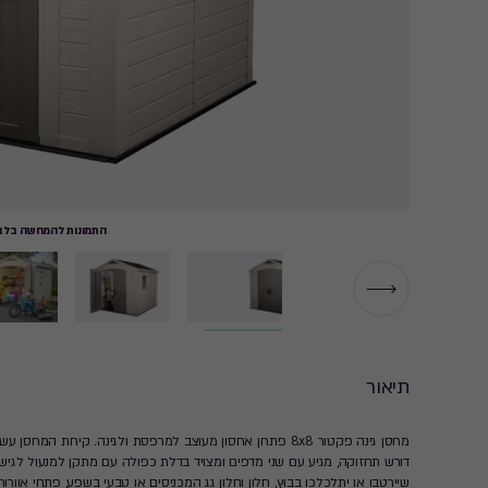
התמונות להמחשה בלבד
תיאור
מחסן גינה פקטור 8x8 פתרון אחסון מעוצב למרפסת ולגינה. קירות
דורש תחזוקה, מגיע עם שני מדפים ומצויד בדלת כפולה עם מתקן למנעול לגי
שיירטבו או יתלכלכו בבוץ, חלון וחלון גג המכניסים או טבעי בשפע, פתחי אוו