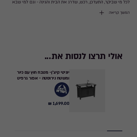
לכל מי שביקר, התעדכן, רכש, שדרג את הבית והגינה - וגם למי שבא
רק להציץ 😉
המשך קריאה
אנחנו כבר מתחילים לעבוד על Black Friday 2026, והוא הולך להיות
גדול אפילו יותר.
מחכים לכם שוב, עם הפתעות חדשות ומבצעים ששווים לחכות להם.
אולי תרצו לנסות את...
עד אז,
ניפגש במבצעים הבאים
ונתראה בבלאק פריידיי 2026!
🖤✨
יוניטי קיצ'ן- מטבח חוץ עם כיור
ומשטח נירוסטה - אפור גרפיט
1,699.00 ₪
1,699.00
₪