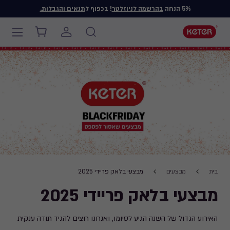
5% הנחה
בהרשמה לניוזלטר
! בכפוף ל
תנאים והגבלות.
Main
navigation
Ski
t
mai
content
Breadcrumb
בית
מבצעים
מבצעי בלאק פריידי 2025
Navigation
מבצעי בלאק פריידי 2025
האירוע הגדול של השנה הגיע לסיומו, ואנחנו רוצים להגיד תודה ענקית