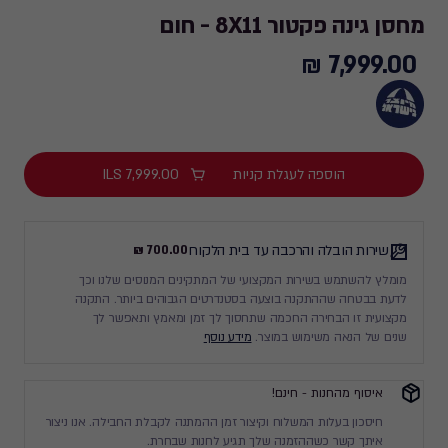
מחסן גינה פקטור 8X11 - חום
7,999.00 ₪
7,999.00
₪
הוספה לעגלת קניות
7,999.00
ILS
שירות הובלה והרכבה עד בית הלקוח
700.00 ₪
מומלץ להשתמש בשירות המקצועי של המתקינים המנוסים שלנו וכך
לדעת בבטחה שההתקנה בוצעה בסטנדרטים הגבוהים ביותר. התקנה
מקצועית זו הבחירה החכמה שתחסוך לך זמן ומאמץ ותאפשר לך
שנים של הנאה משימוש במוצר.
מידע נוסף
איסוף מהחנות - חינם!
חיסכון בעלות המשלוח וקיצור זמן ההמתנה לקבלת החבילה. אנו ניצור
איתך קשר כשההזמנה שלך תגיע לחנות שבחרת.