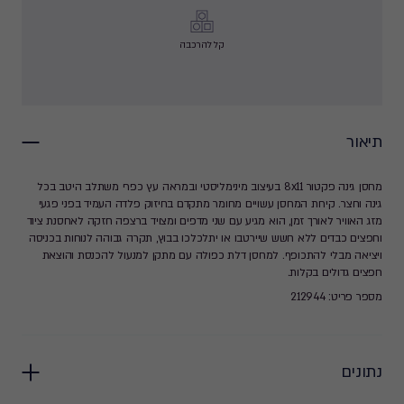
קל להרכבה
תיאור
מחסן גינה פקטור 8x11 בעיצוב מינימליסטי ובמראה עץ כפרי משתלב היטב בכל
גינה וחצר. קירות המחסן עשויים מחומר מתקדם בחיזוק פלדה העמיד בפני פגעי
מזג האוויר לאורך זמן, הוא מגיע עם שני מדפים ומצויד ברצפה חזקה לאחסנת ציוד
וחפצים כבדים ללא חשש שיירטבו או יתלכלכו בבוץ, תקרה גבוהה לנוחות בכניסה
ויציאה מבלי להתכופף. למחסן דלת כפולה עם מתקן למנעול להכנסת והוצאת
חפצים גדולים בקלות.
מספר פריט: 212944
נתונים