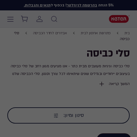
5% הנחה
בהרשמה לניוזלטר
! בכפוף ל
תנאים והגבלות.
Main
Breadcrumb
navigation
Ski
בית
פתרונות אחסון לבית
אביזרים לחדר הכביסה
סלי
Navigation
t
כביסה
mai
סלי כביסה
content
סלי כביסה וגיגיות מעוצבים מבית כתר - אנו מציעים מגוון רחב של סלי כביסה
בעיצובים ייחודיים ובגדלים שונים שיתאימו לכל צורך וסגנון. סלי הכביסה שלנו
מתאפיינים בעמידות, נוחות וקלות שימוש, והם הפתרון המושלם לארגון וסידור
המשך קריאה
הכביסה בביתך. בנוסף, אפשר למצוא גיגיות כביסה רב-שימושיות שישדרגו את
חווית הכביסה שלך ויוסיפו נוחות וסטייל לחדר הכביסה.
סינון ומיון: