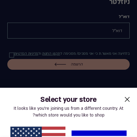
ניוזלטר
דוא"ל
בלחיצה אני מאשר.ת כי אני מסכים/ מסכימה ל
תקנון החנות
ול
מדיניות הפרטיות
הרשמה
Select your store
label.payment
It looks like you’re joining us from a different country. At
which store would you like to shop?