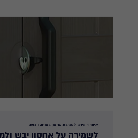
איוורור מירבי לסביבת אחסון בטוחה ויבשה​
לשמירה על אחסון יבש ולמ