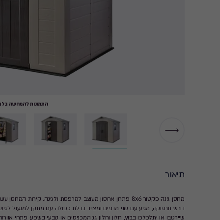
התמונות להמחשה בלבד
▶
תיאור
מחסן גינה פקטור 8x6 פתרון אחסון מעוצב למרפסת ולגינה. קירות
דורש תחזוקה, מגיע עם שני מדפים ומצויד בדלת כפולה עם מתקן למנעול לגי
שיירטבו או יתלכלכו בבוץ, חלון וחלון גג המכניסים או טבעי בשפע, פתחי אוו