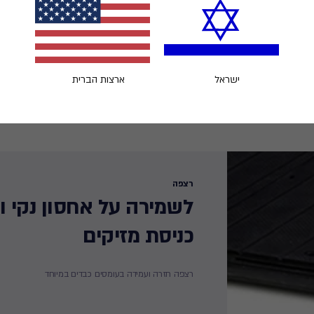
ישראל
ארצות הברית
רצפה
לשמירה על אחסון נקי ו
כניסת מזיקים ​
רצפה חזרה ועמידה בעומסים כבדים במיוחד​