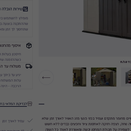
שירות הובלה 
מומלץ להשתמש בשיר
שההתקנה בוצעה בסט
שתחסוך לך זמן ומא
איסוף מהחנות
חיסכון בעלות 
כשההזמנה שלך
 ט.ל.ח
משלוח עד הב
עלות המשלוח מ
הרכבה - הינה 
לבדיקת המלאי בחנ
 המחסן עשויים מחומר מתקדם ועמיד בפני פגעי מזג האוויר לאורך זמן שלא
עמיד לאורך זמן
שה נוחה, רצפה חזקה לאחסנת ציוד וחפצים כבדים ללא חשש
רור לשמירה על תכולת המחסן יבשה ומאווררת לאורך כל השנה