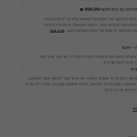
והרכבה עד בית הלקוח
500.00 ₪
ות המקצועי של המתקינים המנוסים שלנו וכך לדעת בבטחה
נדרטים הגבוהים ביותר. התקנה מקצועית זו הבחירה החכמה
מץ ותאפשר לך שנים של הנאה משימוש במוצר.
מידע נוסף
 - חינם!
המשלוח וקיצור זמן ההמתנה לקבלת החבילה. אנו ניצור איתך קשר
 תגיע לחנות שבחרת.
ית
יגיע עד ביתך עם שליח תוך 14 ימי עסקים. השליח יצור איתך קשר לתיאום מועד האספקה.
חושבת בסיום תהליך הרכישה. הובלת מחסנים ומערכות ישיבה ללא שירות
בפריקת מדרכה בלבד.
ות