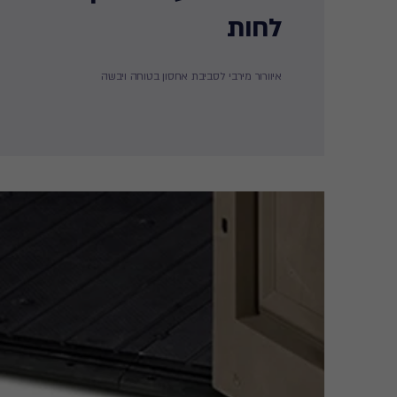
לחות ​
איוורור מירבי לסביבת אחסון בטוחה ויבשה​