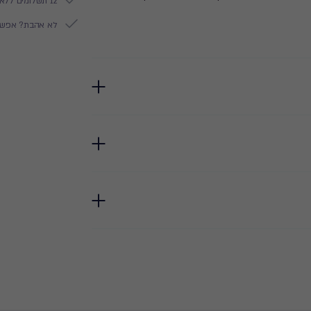
12 תשלומים ללא ריבית
לא אהבת? אפשר להח