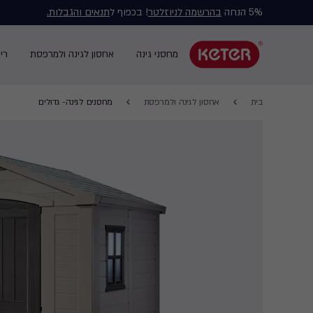
5% הנחה
בהרשמה לניוזלטר
! בכפוף ל
תנאים והגבלות.
Main
navigation
מחסני גינה
אחסון לגינה ולמרפסת
רי
Main
menu
navigation
Breadcrumb
Ski
בית
אחסון לגינה ולמרפסת
מחסנים לגינה- גדולים
Navigation
t
mai
content