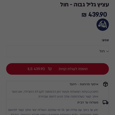
עציץ גליל גבוה - חול
439.90 ₪
439.90
₪
צבע:
הוספה לעגלת קניות
439.90
ILS
איסוף מהחנות - חינם!
חיסכון בעלות המשלוח וקיצור זמן ההמתנה לקבלת החבילה. אנו ניצור
איתך קשר כשההזמנה שלך תגיע לחנות שבחרת.
משלוח עד הבית
יגיע עד ביתך עם שליח תוך 14 ימי עסקים. השליח יצור איתך קשר לתיאום
מועד האספקה. עלות המשלוח מחושבת בסיום תהליך הרכישה. הובלת