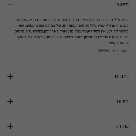
תיאור
עציץ גליל גבוה ישדרג בקלות את הבית, הגינה או המרפסת עם מראה מותאם
לטעם הישראלי עציץ גליל מתאים למגוון רחב של צמחים ועצים קטנים, עשוי
מחומר קל לנשיאה ולניקוי ועמיד בכל מזג אוויר ולאורך זמן.בסדרת גליל קיימים
גדלים וצבעים נוספים כך שניתן לשלב ביניהם וליצור מגוון שילובים לפי הצורך
והטעם האישי
מספר פריט: 252219
נתונים
מידות
שירות