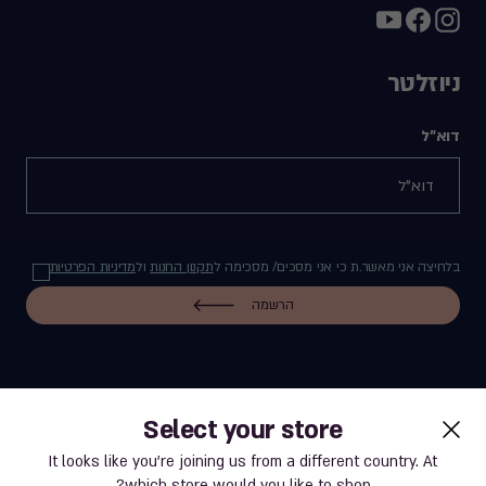
ניוזלטר
דוא"ל
בלחיצה אני מאשר.ת כי אני מסכים/ מסכימה ל
תקנון החנות
ול
מדיניות הפרטיות
הרשמה
Select your store
label.payment
It looks like you’re joining us from a different country. At
which store would you like to shop?