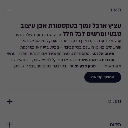
תיאור
עציץ ארבל נמוך בטקסטורת אבן
עיצוב
טבעי ומרשים לכל חלל
עציץ ארבל נמוך משלב מראה
עגול ורחב עם מרקם אבן טבעית, מה שמעניק לו מראה אלגנטי
שמשתלב באופן מושלם בכל סביבה – בבית, בגינה או במרפסת.
עיצוב אלגנטי:
טקסטורה טבעית המזכירה אבן למראה מודרני ומרשים.
עמידות גבוהה:
עשוי מחומר איכותי, קל לנשיאה וניקוי, ומתאים לכל תנאי
מזג האוויר.
מגוון צבעים:
זמין בארבעה גוונים טבעיים: חול, ירוק,
אפור וגרניט.
המשך קריאה
מידות:
גובה: 28.5 ס"מ | קוטר: 54 ס"מ | נפח: 55 ליטר
עציץ ארבל נמוך הוא
הבחירה המושלמת לשדרוג כל חלל עם טאץ' טבעי ואלגנטי!
נתונים
מידות