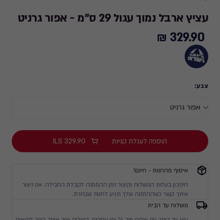
עציץ ארבל נמוך עגול 29 ס"מ - אפור גרניט
329.90 ₪
329.90
₪
צבע:
הוספה לעגלת קניות
329.90
ILS
איסוף מהחנות - חינם!
חיסכון בעלות המשלוח וקיצור זמן ההמתנה לקבלת החבילה. אנו ניצור
איתך קשר כשההזמנה שלך תגיע לחנות שבחרת.
משלוח עד הבית
יגיע עד ביתך עם שליח תוך 14 ימי עסקים. השליח יצור איתך קשר לתיאום