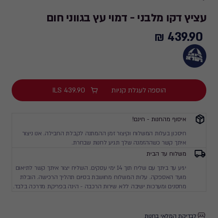
עציץ דקו מלבני - דמוי עץ בגווני חום
439.90 ₪
439.90
₪
הוספה לעגלת קניות
439.90
ILS
איסוף מהחנות - חינם!
חיסכון בעלות המשלוח וקיצור זמן ההמתנה לקבלת החבילה. אנו ניצור
איתך קשר כשההזמנה שלך תגיע לחנות שבחרת.
משלוח עד הבית
יגיע עד ביתך עם שליח תוך 14 ימי עסקים. השליח יצור איתך קשר לתיאום
מועד האספקה. עלות המשלוח מחושבת בסיום תהליך הרכישה. הובלת
מחסנים ומערכות ישיבה ללא שירות הרכבה - הינה בפריקת מדרכה בלבד.
לבדיקת המלאי בחנות