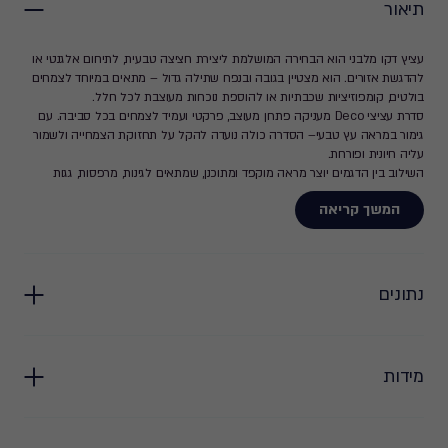
תיאור
עציץ דקו מלבני הוא הבחירה המושלמת ליצירת חציצה טבעית, לתיחום אלגנטי או
להדגשת אזורים. הוא מצטיין בגובה ובנפח שתילה גדול – מתאים במיוחד לצמחים
בולטים, קומפוזיציות שכבתיות או להוספת נוכחות מעוצבת לכל חלל.
סדרת עציצי Deco מעניקה פתרון מעוצב, פרקטי ועמיד לצמחים בכל סביבה. עם
גימור במראה עץ טבעי– הסדרה כולה נועדה להקל על תחזוקת הצמחייה ולשמור
עליה חיונית ופורחת.
השילוב בין הדגמים יוצר מראה מוקפד ומתוכנן, שמתאים לגינות, מרפסות, גגות
וחללים ציבוריים.
המשך קריאה
נתונים
מידות