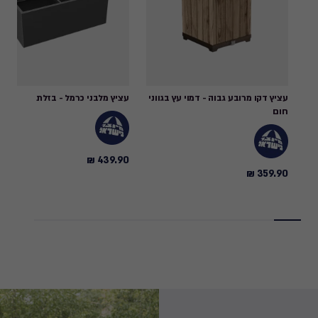
עציץ דקו מרובע גבוה - דמוי עץ בגווני
עציץ מלבני כרמל - בזלת
חום
439.90 ₪
439.90
359.90 ₪
359.90
₪
₪