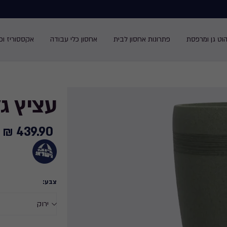
הוט גן ומרפסת
פתרונות אחסון לבית
אחסון כלי עבודה
אקססוריז ופנ
עציץ גל
439.90 ₪
439.90
₪
צבע: