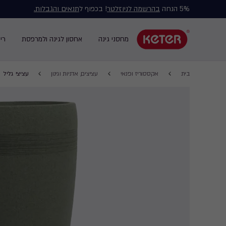
5% הנחה
בהרשמה לניוזלטר
! בכפוף ל
תנאים והגבלות.
Main
navigation
מחסני גינה
אחסון לגינה ולמרפסת
רי
Main
menu
navigation
Breadcrumb
Ski
בית
אקססוריז ופנאי
עציצים, אדניות וגינון
עציצי גליל
Navigation
t
mai
content