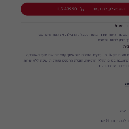
הוספה לעגלת קניות
439.90
ILS
 - חינם!
המשלוח וקיצור זמן ההמתנה לקבלת החבילה. אנו ניצור איתך קשר
 תגיע לחנות שבחרת.
ית
יגיע עד ביתך עם שליח תוך 14 ימי עסקים. השליח יצור איתך קשר לתיאום מועד האספקה.
חושבת בסיום תהליך הרכישה. הובלת מחסנים ומערכות ישיבה ללא שירות
בפריקת מדרכה בלבד.
ות
זיר תוך 14 יום