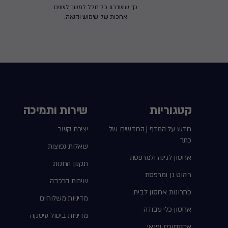
כך שישדרגו כל חלל למשך לשנים
ארוכות של שימוש והנאה.
קטגוריות
שירות ותמיכה
חדש על המדף | החדשים של
יצירת קשר
כתר
שאלות נפוצות
אחסון לגינה ולמרפסת
תקנון החנות
ריהוט גן ומרפסת
שירות הרכבה
פתרונות אחסון לבית
מדיניות משלוחים
אחסון כלי עבודה
מדיניות ביטול עיסקה
אקססוריז ופנאי