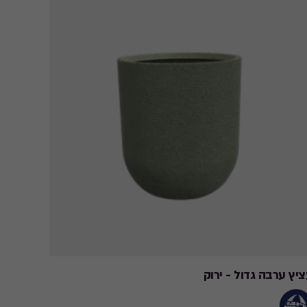
יץ ערבה גדול - ירוק
עציץ גל