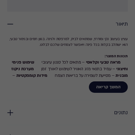
תיאור
עציץ בעיצוב נקי ומודרני, שמתאים לבית, למרפסת ולגינה. בגוון חמים ובגימור טבעי,
הוא ישתלב בקלות בכל פינה ויאפשר לצמחים שלכם לבלוט.
תכונות המוצר:
מראה טבעי וקלאסי
– מתאים לכל סגנון עיצובי
שימוש פנימי
וחיצוני
– עמיד בתנאי מזג האוויר לשימוש לאורך זמן
מערכת ניקוז
מובנית
– מסייעת לשמירה על בריאות הצמח
מידות קומפקטיות
–
קוטר 37 ס"מ, אידיאלי למגוון רחב של צמחים
המשך קריאה
לבית, למרפסת או לגינה – עציץ טזורו 37 ס"מ ישלים את המראה שתמיד
רציתם.
נתונים