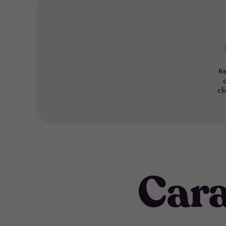
Re
cl
Cara