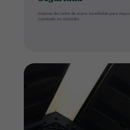
Sistema de cierre de acero inoxidable para mayo
(candado no incluido)