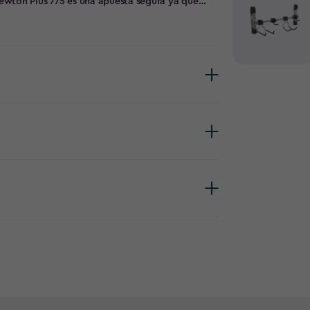
 Newton Plus 775 es una apuesta segura ya que
ntajas estéticas de la madera real sin tener que
, no se pela ni se pudre.Es una caseta de jardín
elo, rendijas de ventilación, paredes de 20 mm
ectamente resistente a la climatología.