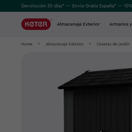
Skip
Devolución 30 días* ---- Envío Gratis España* ---- 10
to
Main
main
navigation
Almacenaje Exterior
Armarios y
Main
content
menu
navigation
Breadcrumb
Home
Almacenaje Exterior
Casetas de jardín
Navigation