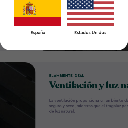
r seguridad
España
Estados Unidos
EL AMBIENTE IDEAL
Ventilación y luz n
La ventilación proporciona un ambiente 
seguro y seco, mientras que el tragaluz pe
de luz natural.