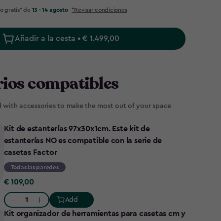
o gratis* de
13 - 14 agosto
*Revisar condiciones
Añadir a la cesta • € 1.499,00
ios compatibles
d with accessories to make the most out of your space
Kit de estanterías 97x30x1cm. Este kit de
estanterías NO es compatible con la serie de
casetas Factor
Todas las paredes
€
€ 109,00
109,00
Add
Quantity:
Kit organizador de herramientas para casetas cm y