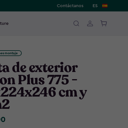
Contáctanos
ES
ture
ones montaje
a de exterior
on Plus 775 -
224x246 cm y
m2
00