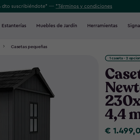
% dto suscribiéndote* ----
*Términos y condiciones
 Estanterías
Muebles de Jardín
Herramientas
Signa
Casetas pequeñas
1 caseta - 2 opci
Caset
Newt
230x
4,4 
€ 1.499,
€
1.499,00