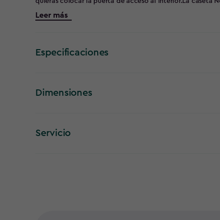
quieras colocar la puerta de acceso al interior.La caseta
gracias a la tecnología EVOTECH™ se obtienen todas las ve
Leer más
lidiar con sus inconvenientes. No pierde color, no se oxida
pequeña con características excepcionales, dispone de su
de grosor, ventanas para permitir la entrada de luz y perf
Especificaciones
Dimensiones
Servicio