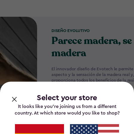
DISEÑO EVOLUTIVO
Parece madera, se 
madera
El innovador diseño de Evotech le permite 
aspecto y la sensación de la madera real y
proporciona todos los beneficios de la resi
Select your store
It looks like you’re joining us from a different
country. At which store would you like to shop?