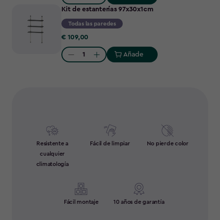
Quantity:
Kit de estanterías 97x30x1cm
Todas las paredes
€
€ 109,00
109,00
Añade
Quantity:
Resistente a
Fácil de limpiar
No pierde color
cualquier
climatología
Fácil montaje
10 años de garantía