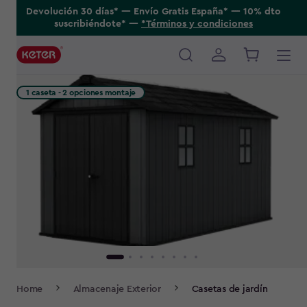
Skip
Devolución 30 días* ---- Envío Gratis España* ---- 10% dto
suscribiéndote* ----
*Términos y condiciones
to
main
content
Main
navigation
1 caseta - 2 opciones montaje
Breadcrumb
Home
Almacenaje Exterior
Casetas de jardín
Navigation