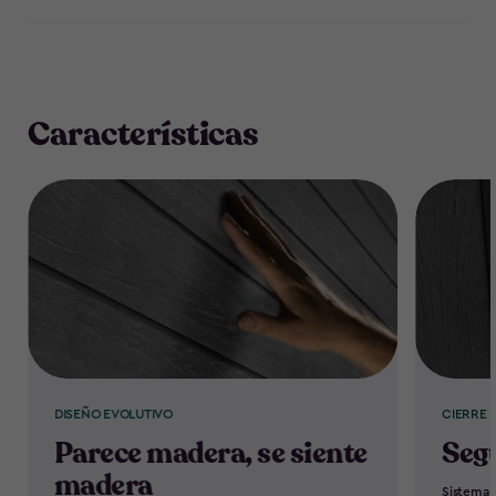
Características
DISEÑO EVOLUTIVO
CIERRE
Parece madera, se siente
Seg
madera
Sistema 