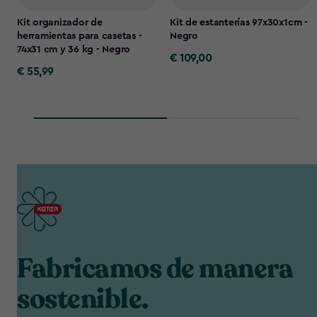
Kit organizador de
Kit de estanterías 97x30x1cm -
herramientas para casetas -
Negro
74x31 cm y 36 kg - Negro
€ 109,00
€
€ 55,99
€
109,00
55,99
Fabricamos de manera
sostenible.