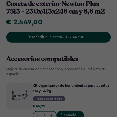
Caseta de exterior Newton Plus
7513 - 230x413x246 cm y 8,6 m2
€ 2.449,00
€
2.449,00
Añadir a la cesta • € 2.449,00
Accesorios compatibles
Mejora tu caseta con accesorios y aprovecha al máximo tu
espacio
Kit organizador de herramientas para casetas
cm y 36 kg
Todas las paredes
€
€ 55,99
55,99
Añade