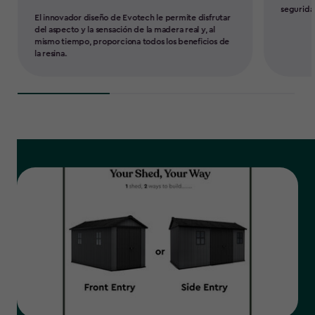
segurida
El innovador diseño de Evotech le permite disfrutar
del aspecto y la sensación de la madera real y, al
mismo tiempo, proporciona todos los beneficios de
la resina.