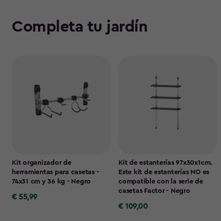
Completa tu jardín
Kit organizador de
Kit de estanterías 97x30x1cm.
herramientas para casetas -
Este kit de estanterías NO es
74x31 cm y 36 kg - Negro
compatible con la serie de
casetas Factor - Negro
€ 55,99
€
€ 109,00
€
55,99
109,00