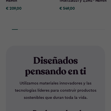
Marrón
190x122x221 y 2,2m2 - Marrón
€ 209,00
€ 549,00
€
€
209,00
549,00
Diseñados
pensando en ti
Utilizamos materiales innovadores y las
tecnologías líderes para construir productos
sostenibles que duran toda la vida.