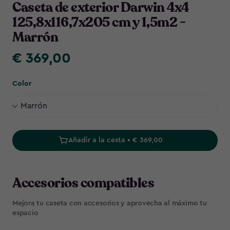
Caseta de exterior Darwin 4x4
125,8x116,7x205 cm y 1,5m2 -
Marrón
€ 369,00
€
369,00
Color
Añadir a la cesta • € 369,00
Accesorios compatibles
Mejora tu caseta con accesorios y aprovecha al máximo tu
espacio