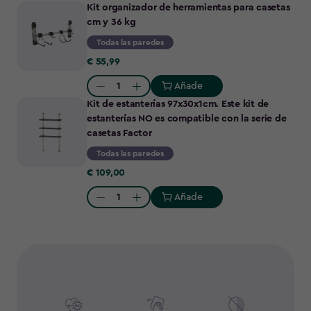
Kit organizador de herramientas para casetas
cm y 36 kg
Todas las paredes
€
€ 55,99
55,99
Añade
Quantity:
Kit de estanterías 97x30x1cm. Este kit de
estanterías NO es compatible con la serie de
casetas Factor
Todas las paredes
€
€ 109,00
109,00
Añade
Quantity: