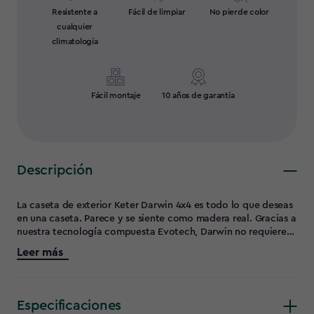
Resistente a
Fácil de limpiar
No pierde color
cualquier
climatología
Fácil montaje
10 años de garantía
Descripción
La caseta de exterior Keter Darwin 4x4 es todo lo que deseas
en una caseta. Parece y se siente como madera real. Gracias a
nuestra tecnología compuesta Evotech, Darwin no requiere
mantenimiento: no se oxida, no se astilla ni se pudre. El
Leer más
montaje es rápido y sencillo sin necesidad de herramientas
especiales. Esto significa que en una o dos horas tendrá una
caseta resistente, duradero y atractivo que le durará años.
Especificaciones