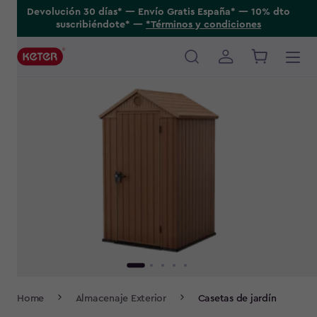
Skip
Devolución 30 días* ---- Envío Gratis España* ---- 10% dto
suscribiéndote* ----
*Términos y condiciones
to
main
content
Main
navigation
Breadcrumb
Home
Almacenaje Exterior
Casetas de jardín
Navigation