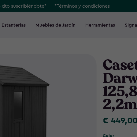
% dto suscribiéndote* ----
*Términos y condiciones
 Estanterías
Muebles de Jardín
Herramientas
Signa
Caset
Darw
125,
2,2m
€ 449,0
€
449,00
Color