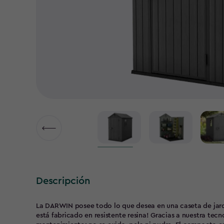
▶
▶
Descripción
La DARWIN posee todo lo que desea en una caseta de jardín. Se ve y se siente como madera real,
está fabricado en resistente resina! Gracias a nuestra tecnología compuesta Evotech, Darwin no requiere