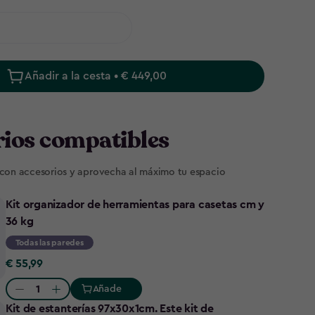
Añadir a la cesta • € 449,00
ios compatibles
 con accesorios y aprovecha al máximo tu espacio
▶
▶
Kit organizador de herramientas para casetas cm y
36 kg
Todas las paredes
€
€ 55,99
55,99
Añade
Quantity:
Kit de estanterías 97x30x1cm. Este kit de