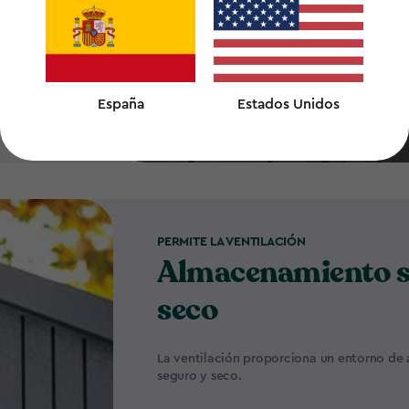
 para mayor
España
Estados Unidos
PERMITE LA VENTILACIÓN
Almacenamiento s
seco
La ventilación proporciona un entorno d
seguro y seco.