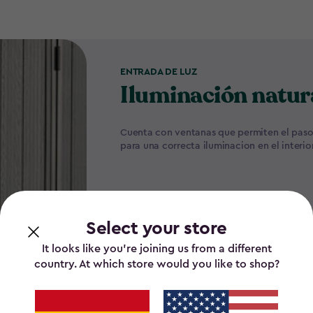
ENTRADA DE LUZ
Iluminación natur
Cuenta con ventanas que permiten el paso 
para una correcta iluminacion en el interior
Select your store
It looks like you’re joining us from a different
country. At which store would you like to shop?