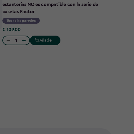
estanterías NO es compatible con la serie de
casetas Factor
Todas las paredes
€
€ 109,00
109,00
Añade
Quantity: