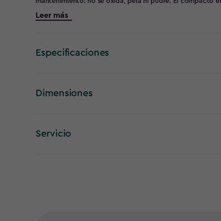
mantenimiento: no se oxida, pela ni pudre. El compacto embalaje y su diseño especial significa que puede
llevárselo a casa en su automóvil, sin necesidad de entreg
Leer más
Especificaciones
Dimensiones
Servicio