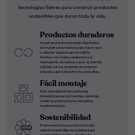
tecnologías líderes para construir productos
sostenibles que duran toda la vida.
Productos duraderos
Nuestros productos están diseñados
de manera innovadora para hacer que
cualquier espacio sea increíble.
Hechos con resina resistente a la
intemperie, duradera y que no pierde
calidad. Así tus muebles de exterior
estarán a salvo durante muchos años.
Fácil montaje
Solo necesitarás herramientas
domésticas para el montaje. Además,
nuestros productos no necesitan
mantenimiento.
Sostenibilidad
Promovemos la economía circular
usando materiales reciclados para