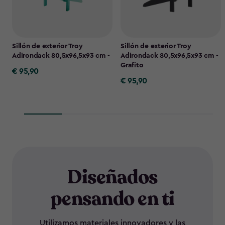
Sillón de exterior Troy
Sillón de exterior Troy
Adirondack 80,5x96,5x93 cm -
Adirondack 80,5x96,5x93 cm -
Grafito
€ 95,90
€
€ 95,90
€
95,90
95,90
Diseñados
pensando en ti
Utilizamos materiales innovadores y las