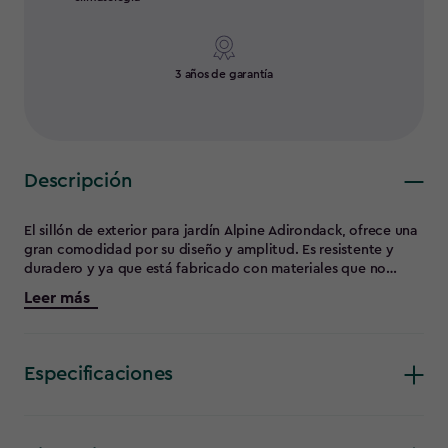
3 años de garantía
Descripción
El sillón de exterior para jardín Alpine Adirondack, ofrece una
gran comodidad por su diseño y amplitud. Es resistente y
duradero y ya que está fabricado con materiales que no
requieren mantenimiento. Incluye un agujero en el
Leer más
reposabrazos derecho para poder poner el vaso del refresco.
Especificaciones