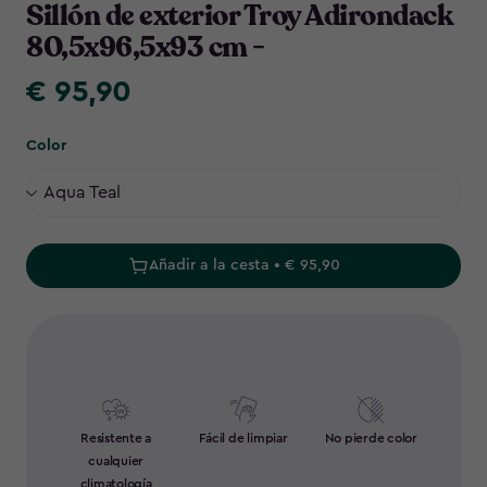
Sillón de exterior Troy Adirondack
80,5x96,5x93 cm -
€ 95,90
€
95,90
Color
Añadir a la cesta • € 95,90
Resistente a
Fácil de limpiar
No pierde color
cualquier
climatología