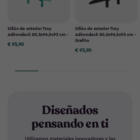
Sillón de exterior Troy
Sillón de exterior Troy
Adirondack 80,5x96,5x93 cm -
Adirondack 80,5x96,5x93 cm -
Grafito
€ 95,90
€
€ 95,90
€
95,90
95,90
Diseñados
pensando en ti
Utilizamos materiales innovadores y las