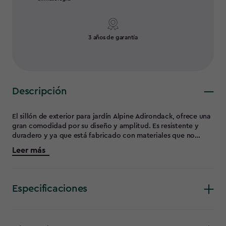
3 años de garantía
Descripción
El sillón de exterior para jardín Alpine Adirondack, ofrece una
gran comodidad por su diseño y amplitud. Es resistente y
duradero y ya que está fabricado con materiales que no
requieren mantenimiento. Incluye un agujero en el
Leer más
reposabrazos derecho para poder poner el vaso del refresco.
Especificaciones