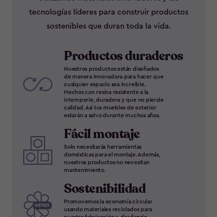
tecnologías líderes para construir productos
sostenibles que duran toda la vida.
Productos duraderos
Nuestros productos están diseñados
de manera innovadora para hacer que
cualquier espacio sea increíble.
Hechos con resina resistente a la
intemperie, duradera y que no pierde
calidad. Así tus muebles de exterior
estarán a salvo durante muchos años.
Fácil montaje
Solo necesitarás herramientas
domésticas para el montaje. Además,
nuestros productos no necesitan
mantenimiento.
Sostenibilidad
Promovemos la economía circular
usando materiales reciclados para