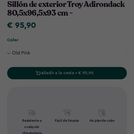
Sillón de exterior Troy Adirondack
80,5x96,5x93 cm -
€ 95,90
€
95,90
Color
Añadir a la cesta • € 95,90
Resistente a
Fácil de limpiar
No pierde color
cualquier
climatología