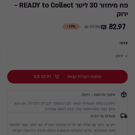
פח מיחזור 30 ליטר READY to Collect -
ירוק
82.97 ₪
Price
97.90 ₪
15%-
from
97.90
צבע:
₪
to
82.97
₪
הוספה לעגלת קניות
82.97
ILS
איסוף מהחנות - חינם!
חיסכון בעלות המשלוח וקיצור זמן ההמתנה לקבלת החבילה. אנו ניצור
איתך קשר כשההזמנה שלך תגיע לחנות שבחרת.
משלוח עד הבית
יגיע עד ביתך עם שליח תוך 14 ימי עסקים. השליח יצור איתך קשר לתיאום
מועד האספקה. עלות המשלוח מחושבת בסיום תהליך הרכישה. הובלת