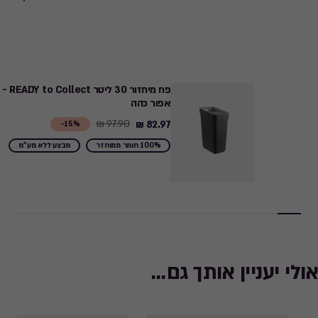
פח מיחזור 30 ליטר READY to Collect -
אפור כהה
97.90 ₪
82.97 ₪
Price
15%-
from
100% חומר ממוחזר
מבצע ללא מע"מ
97.90
₪
to
82.97
₪
אולי יעניין אותך גם...