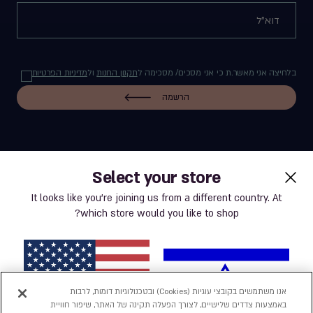
בלחיצה אני מאשר.ת כי אני מסכים/ מסכימה ל
תקנון החנות
ול
מדיניות הפרטיות
הרשמה
Select your store
label.payment
It looks like you’re joining us from a different country. At
which store would you like to shop?
תנאי שימוש באתר
מדיניות פרטיות
אנו משתמשים בקובצי עוגיות (Cookies) ובטכנולוגיות דומות, לרבות
באמצעות צדדים שלישיים, לצורך הפעלה תקינה של האתר, שיפור חוויית