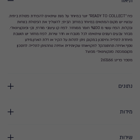
תיאור
פח “READY TO COLLECT” יוצר במיוחד על מנת שיתאים להפרדת פסולת ביתית.
עכשיו יש מקום המתאים במיוחד במרחב הביתי, להשליך את הפסולת בנוחות
ובקלות. הפח עשוי מ %100 חומר ממוחזר. לפח קו עיצובי מודרני, נקי ופונקציונאלי.
מבחר צבעים רעננים שיתאימו לכל מטבח או חדר שירות. לפח מחזור יש תושבת
מיוחדת לתלייה וחיסכון במקום, ניתן לתלות על הקיר או דלת הארון.מידע
נוסף:אחיזה תחתונהקל לניקויאוחז שקיותידית אחיזה נוחהניתן לתלייה לחסכון
מקוםמכסה פונקציונאלי מפוצל
מספר פריט: 263166
נתונים
מידות
שירות