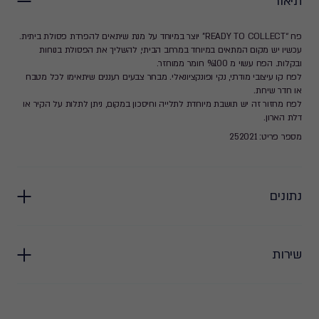
תיאור
פח “READY TO COLLECT” יוצר במיוחד על מנת שיתאים להפרדת פסולת ביתית.
עכשיו יש מקום המתאים במיוחד במרחב הביתי, להשליך את הפסולת בנוחות
ובקלות. הפח עשוי מ %100 חומר ממוחזר.
לפח קו עיצובי מודרני, נקי ופונקציונאלי. מבחר צבעים רעננים שיתאימו לכל מטבח
או חדר שירות.
לפח מחזור זה יש תושבת מיוחדת לתלייה וחיסכון במקום, ניתן לתלות על הקיר או
דלת הארון.
מספר פריט: 252021
נתונים
שירות