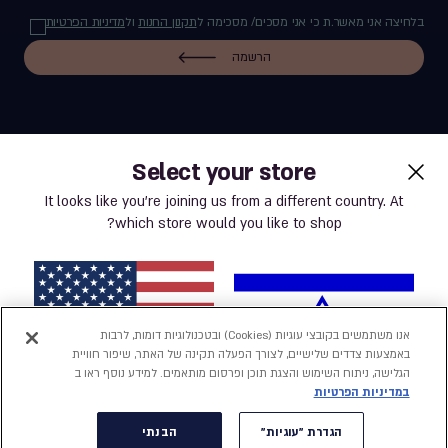
בלחיצה אני מאשר.ת כי אני מסכים/ מסכימה ל
תקנון החנות
ול
מדיניות הפרטיות
הרשמה
Select your store
label.payment
It looks like you’re joining us from a different country. At
which store would you like to shop?
תנאי שימוש באתר
מדיניות פרטיות
אנו משתמשים בקובצי עוגיות (Cookies) ובטכנולוגיות דומות, לרבות
באמצעות צדדים שלישיים, לצורך הפעלה תקינה של האתר, שיפור חוויית
נְגִישׁוּת
הגלישה, ניתוח השימוש והצגת תוכן ופרסום מותאמים. למידע נוסף ראו ב
במדיניות הפרטיות
הצהרת נגישות
ישראל
ארצות הברית
הגדרת "עוגיות"
הבנתי
הגדרת "עוגיות"