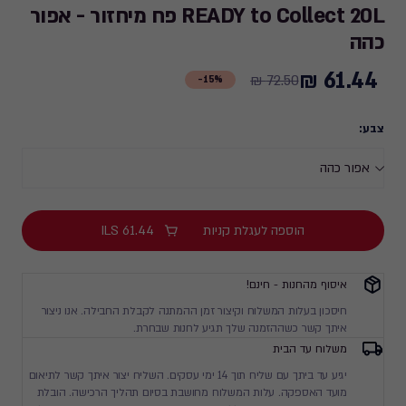
READY to Collect 20L פח מיחזור - אפור
כהה
61.44 ₪
Price
72.50 ₪
15%-
from
72.50
צבע:
₪
to
61.44
₪
הוספה לעגלת קניות
61.44
ILS
איסוף מהחנות - חינם!
חיסכון בעלות המשלוח וקיצור זמן ההמתנה לקבלת החבילה. אנו ניצור
איתך קשר כשההזמנה שלך תגיע לחנות שבחרת.
משלוח עד הבית
יגיע עד ביתך עם שליח תוך 14 ימי עסקים. השליח יצור איתך קשר לתיאום
מועד האספקה. עלות המשלוח מחושבת בסיום תהליך הרכישה. הובלת