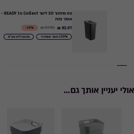
פח מיחזור 30 ליטר READY to Collect -
אפור כהה
97.90 ₪
82.97 ₪
Price
15%-
from
100% חומר ממוחזר
מבצע ללא מע"מ
97.90
₪
to
82.97
₪
אולי יעניין אותך גם...