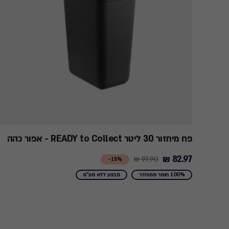
פח מיחזור 30 ליטר READY to Collect - אפור כהה
82.97 ₪
97.90 ₪
Price
15%-
from
100% חומר ממוחזר
מבצע ללא מע"מ
97.90
₪
to