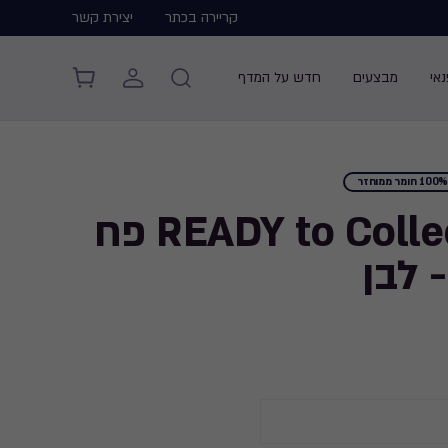
קריירה בכתר
יצירת קשר
אי
מבצעים
חדש על המדף
100 חומר ממוחזר
READY to Collect 10L פח
 לבן