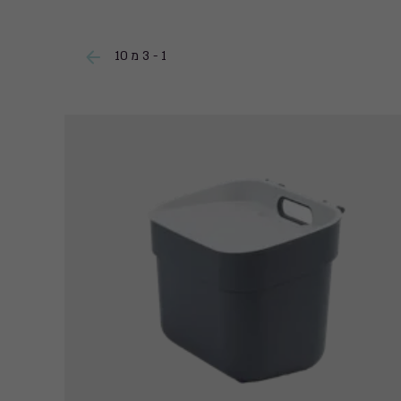
82.97
61.
₪
1 - 3 מ 10