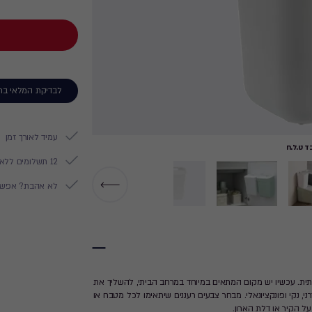
לבדיקת המלאי בח
עמיד לאורך זמן
 ט.ל.ח
12 תשלומים ללא ריבית
לא אהבת? אפשר להח
דת פסולת ביתית. עכשיו יש מקום המתאים במיוחד במרחב הביתי, להשליך את
מוחזר. לפח קו עיצובי מודרני, נקי ופונקציונאלי. מבחר צבעים רעננים שיתאימו לכל מטבח או
על הקיר או דלת הארון.