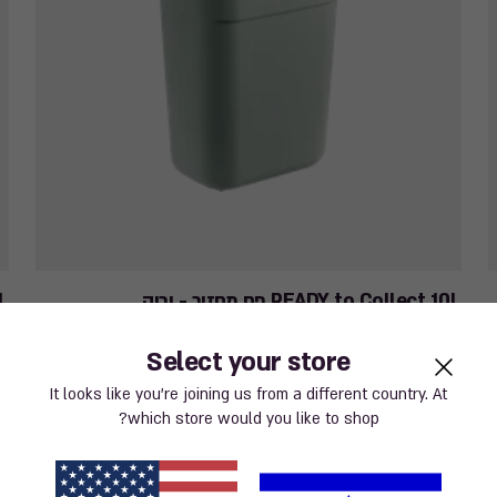
READY to Collect 10L פח מחזור - ירוק
0L
 ₪
35.51 ₪
41.90 ₪
ce
Price
15%-
Select your store
om
from
מבצע ללא מע"מ
It looks like you’re joining us from a different country. At
50
41.90
which store would you like to shop?
₪
₪
to
to