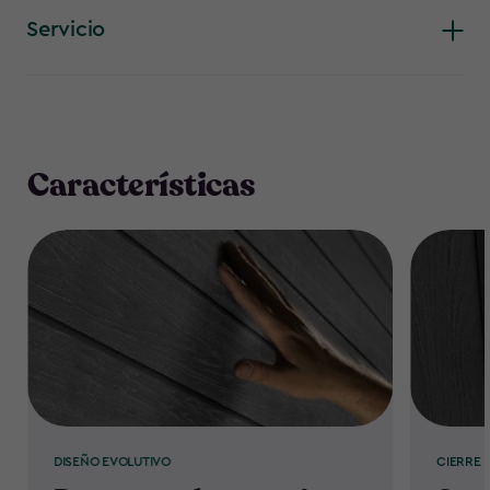
en el interior.
Servicio
Características
DISEÑO EVOLUTIVO
CIERRE