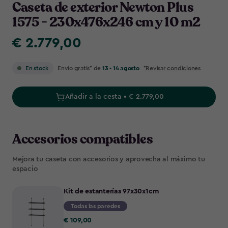
Caseta de exterior Newton Plus
1575 - 230x476x246 cm y 10 m2
€ 2.779,00
€
2.779,00
Envío gratis* de
13 - 14 agosto
*Revisar condiciones
En stock
Añadir a la cesta • € 2.779,00
Accesorios compatibles
Mejora tu caseta con accesorios y aprovecha al máximo tu
espacio
Kit de estanterías 97x30x1cm
Todas las paredes
€
€ 109,00