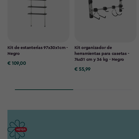
Kit de estanterías 97x30x1cm -
Kit organizador de
Negro
herramientas para casetas -
74x31 cm y 36 kg - Negro
€ 109,00
€
€ 55,99
€
109,00
55,99