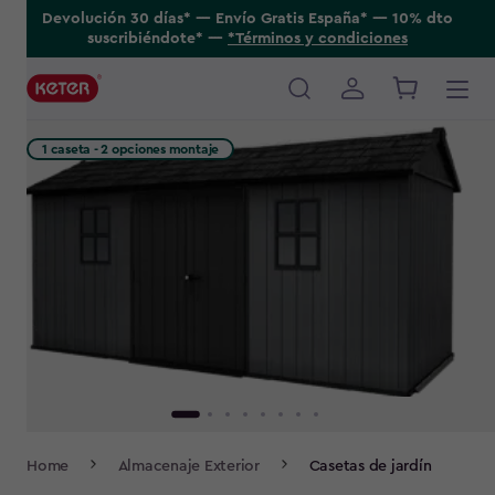
Skip
Devolución 30 días* ---- Envío Gratis España* ---- 10% dto
suscribiéndote* ----
*Términos y condiciones
to
main
content
Main
navigation
1 caseta - 2 opciones montaje
Breadcrumb
Home
Almacenaje Exterior
Casetas de jardín
Navigation