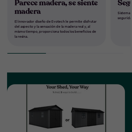
Parece madera, se siente
Seg
madera
Sistema 
segurida
El innovador diseño de Evotech le permite disfrutar
del aspecto y la sensación de la madera real y, al
mismo tiempo, proporciona todos los beneficios de
la resina.