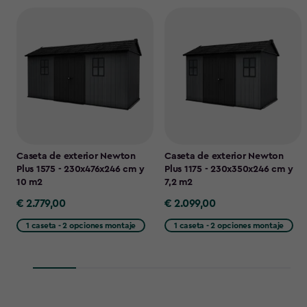
Caseta de exterior Newton
Caseta de exterior Newton
Plus 1575 - 230x476x246 cm y
Plus 1175 - 230x350x246 cm y
10 m2
7,2 m2
€ 2.779,00
€ 2.099,00
€
€
2.779,00
2.099,00
1 caseta - 2 opciones montaje
1 caseta - 2 opciones montaje