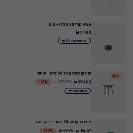
עציץ קוזי 28 נתלה - חום
54.90 ₪
54.90
₪
זוג עציצים ב 99 ₪
שולחן קפה עגול 50 ס"מ - שחור
חדש
329.90 ₪
250.00 ₪
Price
24%-
from
מבצעי החודש
329.90
₪
to
250.00
צידנית קטנה 10 ליטר - ירוק בהיר
₪
99.90 ₪
84.67 ₪
Price
15%-