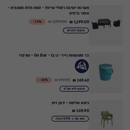
592.40
מערכת ישיבה רוסלי טריפל - ספה תלת מושבית -
₪
אפור גרפיט
1,399.00 ₪
1,199.00 ₪
Price
14%-
from
מבצעי החודש
1,399.00
₪
to
בר משקאות נייד- גו בר- Go Bar - טורקיז
1,199.00
₪
199.90 ₪
169.42 ₪
Price
15%-
from
מבצע ללא מע"מ
199.90
₪
כיסא אליסה - ירוק זית
to
169.90 ₪
169.90
169.42
₪
כסא שני ב-50% הנחה
₪