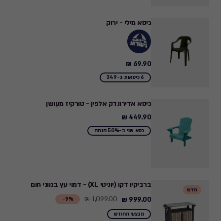
to
899.00
כיסא מילי - ירוק
₪
69.90 ₪
69.90
₪
6 כיסאות ב-349
כיסא אדירונדק אלפין - טורקיז מעושן
449.90 ₪
449.90
₪
כסא שני ב-50% הנחה
ברביקיו דקו (יוניטי XL) - דמוי עץ בגווני חום
חדש
1,099.00 ₪
999.00 ₪
Price
9%-
from
מבצעי החודש