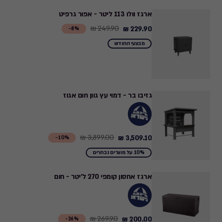
ארגז וולו 113 ליטר - אפור גרפיט
249.90 ₪
229.90 ₪
Price
8%-
from
מבצעי החודש
249.90
₪
to
229.90
גזיבו בר - דמוי עץ גוון חום אגוז
₪
3,899.00 ₪
3,509.10 ₪
Price
10%-
from
10% על מוצרים נבחרים
3,899.00
₪
ארגז אחסון קומפי 270 ל'יטר - חום
to
3,509.10
₪
269.90 ₪
200.00 ₪
Price
26%-