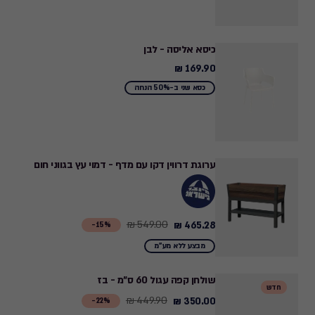
כיסא אליסה - לבן
169.90 ₪
169.90
₪
כסא שני ב-50% הנחה
ערוגת דרווין דקו עם מדף - דמוי עץ בגווני חום
549.00 ₪
465.28 ₪
Price
15%-
from
מבצע ללא מע"מ
549.00
₪
שולחן קפה עגול 60 ס"מ - בז
חדש
to
449.90 ₪
350.00 ₪
Price
22%-
465.28