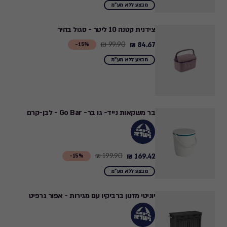
from
מבצע ללא מע"מ
439.90
₪
צידנית קטנה 10 ליטר - סגול בהיר
to
99.90 ₪
84.67 ₪
Price
15%-
372.82
from
מבצע ללא מע"מ
₪
99.90
₪
to
84.67
בר משקאות נייד- גו בר- Go Bar - לבן-קרם
₪
199.90 ₪
169.42 ₪
Price
15%-
from
מבצע ללא מע"מ
199.90
₪
יוניטי מזנון ברביקיו עם מגירות - אפור גרפיט
to
169.42