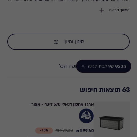
מארגנים את הבית והחצר לקיץ בקלות – ומשדרגים את חוויית האירוח במחירים
משתלמים במיוחד.
המשך קריאה
סינון ומיון:
נקה הכל
מבצעי קיץ לבית ולגינה
63 תוצאות חיפוש
ארגז אחסון דנאלי 570 ליטר - אפור
999.00 ₪
599.40 ₪
Price
40%-