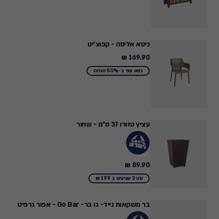
1,099.00
₪
to
999.00
כיסא אליסה - קפוצ'ינו
₪
169.90 ₪
169.90
₪
כסא שני ב-50% הנחה
עציץ טזורו 37 ס"מ - שחור
89.90 ₪
89.90
₪
סט 3 עציצים ב 199 ₪
בר משקאות נייד- גו בר- Go Bar - אפור גרפיט