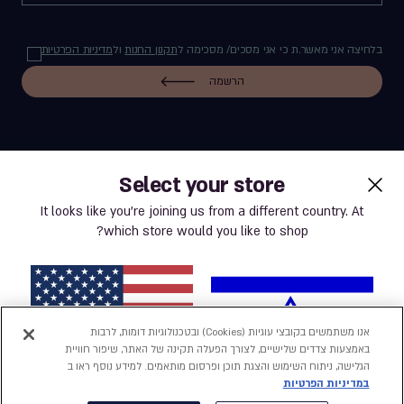
בלחיצה אני מאשר.ת כי אני מסכים/ מסכימה ל
תקנון החנות
ול
מדיניות הפרטיות
הרשמה
Select your store
label.payment
It looks like you’re joining us from a different country. At
which store would you like to shop?
תנאי שימוש באתר
מדיניות פרטיות
אנו משתמשים בקובצי עוגיות (Cookies) ובטכנולוגיות דומות, לרבות
באמצעות צדדים שלישיים, לצורך הפעלה תקינה של האתר, שיפור חוויית
נְגִישׁוּת
הגלישה, ניתוח השימוש והצגת תוכן ופרסום מותאמים. למידע נוסף ראו ב
במדיניות הפרטיות
הצהרת נגישות