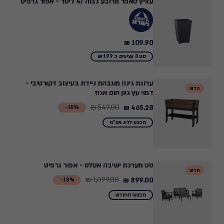
עציץ טאפר מרובע גבוה 47 ליטר - אפור גרפיט
109.90 ₪
109.90
₪
סט 3 עציצים ב 199 ₪
ערוגת גינה מוגבהת ניידת בעיצוב דקורטיבי -
חדש
דמוי עץ גוון חום אגוז
549.00 ₪
465.28 ₪
Price
15%-
from
מבצע ללא מע"מ
549.00
₪
to
סט מערכת ישיבה אטלס - אפור גרפיט
465.28
חדש
1,099.00 ₪
899.00 ₪
Price
18%-
₪
from
מבצעי החודש
1,099.00
₪