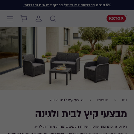
5% הנחה
בהרשמה לניוזלטר
! בכפוף ל
תנאים והגבלות.
Main
navigation
Ski
t
mai
content
Breadcrumb
בית
מבצעים
מבצעי קיץ לבית ולגינה
Navigation
מבצעי קיץ לבית ולגינה
ריהוט גן ופתרונות אחסון ואירוח חכמים בהנחות מיוחדות לקיץ.