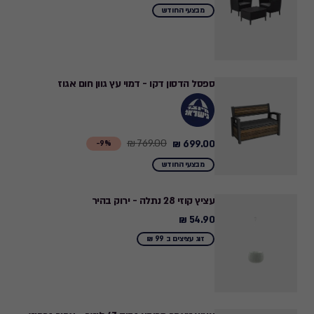
from
מבצעי החודש
799.00
₪
to
699.00
ספסל הדסון דקו - דמוי עץ גוון חום אגוז
₪
769.00 ₪
699.00 ₪
Price
9%-
from
מבצעי החודש
769.00
₪
עציץ קוזי 28 נתלה - ירוק בהיר
to
54.90 ₪
54.90
699.00
₪
זוג עציצים ב 99 ₪
₪