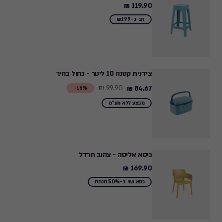
119.90 ₪
119.90
₪
זוג ב-₪199
צידנית קטנה 10 ליטר - כחול בהיר
99.90 ₪
84.67 ₪
Price
15%-
from
מבצע ללא מע"מ
99.90
₪
to
84.67
כיסא אליסה - צהוב חרדל
₪
169.90 ₪
169.90
₪
כסא שני ב-50% הנחה