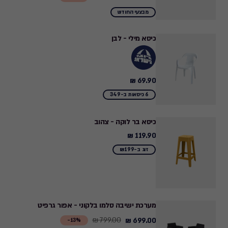
from
מבצעי החודש
269.90
₪
כיסא מילי - לבן
to
200.00
₪
69.90 ₪
69.90
₪
6 כיסאות ב-349
כיסא בר לוקה - צהוב
119.90 ₪
119.90
₪
זוג ב-₪199
מערכת ישיבה סלמו בלקוני - אפור גרפיט
799.00 ₪
699.00 ₪
Price
13%-