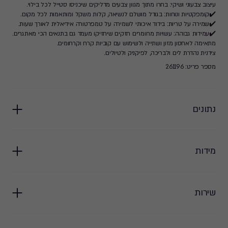
עיצוב צבעוני ושיקי: בחרו מתוך מגוון צבעים מדליקים שיכניסו סטייל לכל בילוי.
✔️קומפקטיות ונוחות: בגודל מושלם לנשיאה, קלות משקל ומותאמות לכל מקום.
✔️שמירה על טריות: בידוד איכותי לשמירה על טמפרטורה אידיאלית לאורך שעות.
✔️עמידות גבוהה: עשויות מחומרים חזקים שיחזיקו מעמד גם בתנאים הכי מאתגרים.
מתאימה לאחסון מזון ושתייה ולשימוש עם קוביות קרח וקרחומים.
צידנית נהדרת לים ולבריכה, לפיקניק ולטיולים.
מספר פריט: 261196
נתונים
מידות
שירות