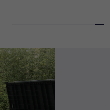
₪
₪
to
131.28
₪