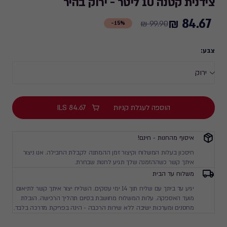
צידנית קטנה 10 ליטר - ירוק בהיר
84.67 ₪
Price
99.90 ₪
15%-
from
99.90
צבע:
₪
to
84.67
₪
הוספה לעגלת קניות
84.67
ILS
איסוף מהחנות - חינם!
חיסכון בעלות המשלוח וקיצור זמן ההמתנה לקבלת החבילה. אנו ניצור
איתך קשר כשההזמנה שלך תגיע לחנות שבחרת.
משלוח עד הבית
יגיע עד ביתך עם שליח תוך 14 ימי עסקים. השליח יצור איתך קשר לתיאום
מועד האספקה. עלות המשלוח מחושבת בסיום תהליך הרכישה. הובלת
מחסנים ומערכות ישיבה ללא שירות הרכבה - הינה בפריקת מדרכה בלבד.