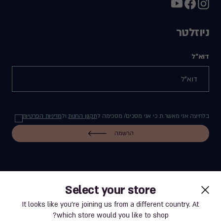
ניוזלטר
דוא"ל
בלחיצה אני מאשר.ת כי אני מסכים/ מסכימה ל
תקנון החנות
ול
מדיניות הפרטיות
הרשמה
Select your store
label.payment
It looks like you’re joining us from a different country. At
which store would you like to shop?