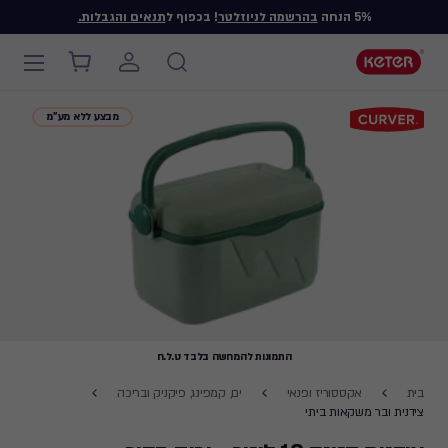
5% הנחה
בהרשמה לניוזלטר
! בכפוף ל
תנאים והגבלות.
Main
navigation
Ski
מבצע ללא מע"מ
t
mai
content
התמונות להמחשה בלבד ט.ל.ח
Breadcrumb
בית
אקססוריז ופנאי
ים, קמפינג, פיקניק ובריכה
Navigation
צידנית ובר משקאות ביתי