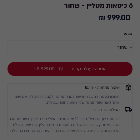
6 כיסאות מטליין - שחור
999.00 ₪
999.00
₪
צבע:
הוספה לעגלת קניות
999.00
ILS
איסוף מהחנות - חינם!
חיסכון בעלות המשלוח וקיצור זמן ההמתנה לקבלת החבילה. אנו ניצור
איתך קשר כשההזמנה שלך תגיע לחנות שבחרת.
משלוח עד הבית
יגיע עד ביתך עם שליח תוך 14 ימי עסקים. השליח יצור איתך קשר לתיאום
מועד האספקה. עלות המשלוח מחושבת בסיום תהליך הרכישה. הובלת
מחסנים ומערכות ישיבה ללא שירות הרכבה - הינה בפריקת מדרכה בלבד.