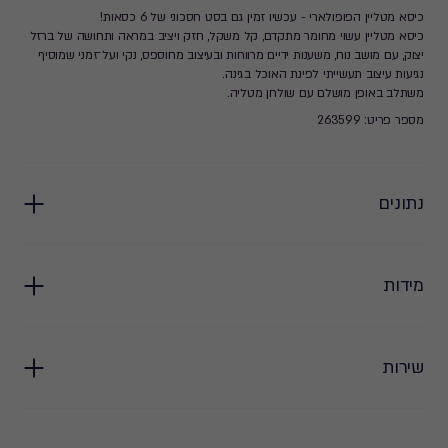
כיסא מטליין הפופולארי - עכשיו זמין גם בסט חסכוני של 6 כסאות!
כיסא מטליין עשוי מחומר מתקדם, קל משקל, חזק ויציב במראה ותחושה של ברזל
יצוק, עם מושב נוח, משענות ידיים מרווחות ובעיצוב מחוספס, נקי ועל־זמני שמוסיף
נגיעות עיצוב תעשייתי לפינת האוכל בגינה.
משתלב באופן מושלם עם שולחן מטליה.
מספר פריט: 263599
נתונים
מידות
שירות