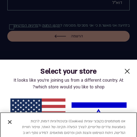
בלחיצה אני מאשר.ת כי אני מסכים/ מסכימה ל
תקנון החנות
ול
מדיניות הפרטיות
הרשמה
Select your store
label.payment
It looks like you’re joining us from a different country. At
which store would you like to shop?
תנאי שימוש באתר
מדיניות פרטיות
אנו משתמשים בקובצי עוגיות (Cookies) ובטכנולוגיות דומות, לרבות
באמצעות צדדים שלישיים, לצורך הפעלה תקינה של האתר, שיפור חוויית
נְגִישׁוּת
הגלישה, ניתוח השימוש והצגת תוכן ופרסום מותאמים. למידע נוסף ראו ב