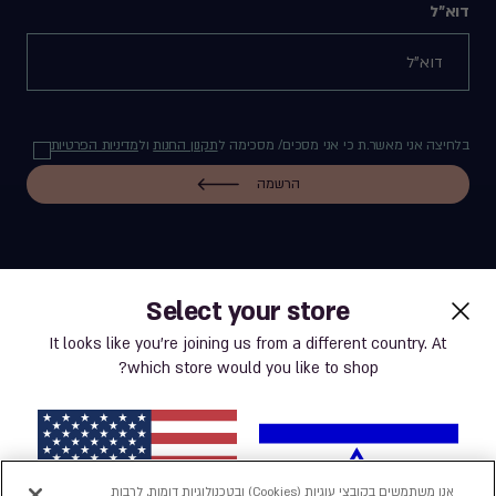
דוא"ל
בלחיצה אני מאשר.ת כי אני מסכים/ מסכימה ל
תקנון החנות
ול
מדיניות הפרטיות
הרשמה
Select your store
label.payment
It looks like you’re joining us from a different country. At
which store would you like to shop?
תנאי שימוש באתר
מדיניות פרטיות
אנו משתמשים בקובצי עוגיות (Cookies) ובטכנולוגיות דומות, לרבות