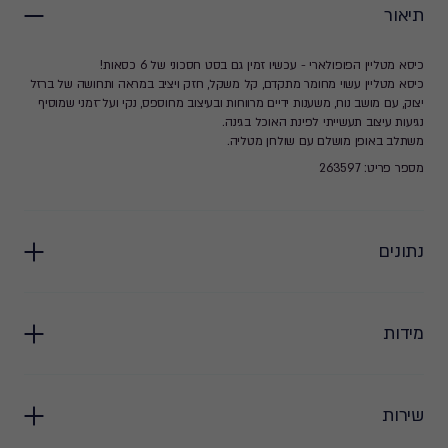
תיאור
כיסא מטליין הפופולארי - עכשיו זמין גם בסט חסכוני של 6 כסאות!
כיסא מטליין עשוי מחומר מתקדם, קל משקל, חזק ויציב במראה ותחושה של ברזל
יצוק, עם מושב נוח, משענות ידיים מרווחות ובעיצוב מחוספס, נקי ועל־זמני שמוסיף
נגיעות עיצוב תעשייתי לפינת האוכל בגינה.
משתלב באופן מושלם עם שולחן מטליה.
מספר פריט: 263597
נתונים
מידות
שירות