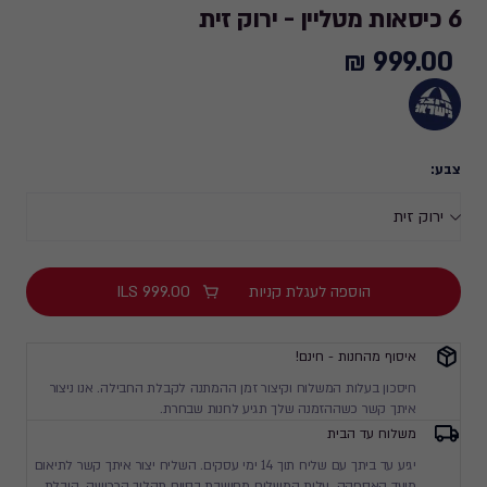
6 כיסאות מטליין - ירוק זית
999.00 ₪
999.00
₪
צבע:
הוספה לעגלת קניות
999.00
ILS
איסוף מהחנות - חינם!
חיסכון בעלות המשלוח וקיצור זמן ההמתנה לקבלת החבילה. אנו ניצור
איתך קשר כשההזמנה שלך תגיע לחנות שבחרת.
משלוח עד הבית
יגיע עד ביתך עם שליח תוך 14 ימי עסקים. השליח יצור איתך קשר לתיאום
מועד האספקה. עלות המשלוח מחושבת בסיום תהליך הרכישה. הובלת