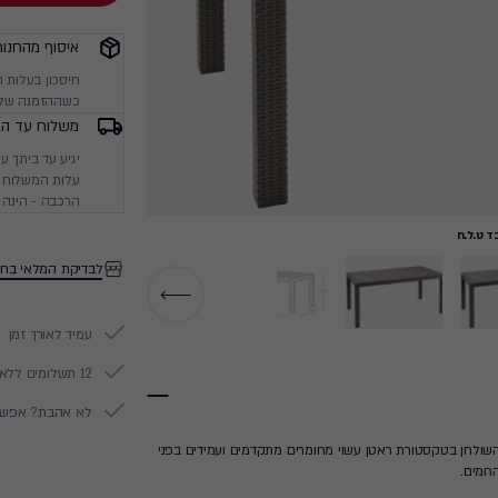
איסוף מהחנות
חיסכון בעלות 
כשההזמנה שלך
משלוח עד הב
עלות המשלוח מ
הרכבה - הינה 
 ט.ל.ח
לבדיקת המלאי בחנ
עמיד לאורך זמן
12 תשלומים ללא ריבית
לא אהבת? אפשר להח
שולחן בטקסטורת ראטן עשוי מחומרים מתקדמים ועמידים בפני
החמים.