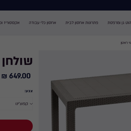
הוט גן ומרפסת
פתרונות אחסון לבית
אחסון כלי עבודה
אקססוריז ופנ
י ראטן
שולחן מ
649.00 ₪
649.00
₪
צבע: