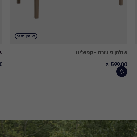
לא זמין באתר
שולחן פוטורה - קפוצ'ינו
שו
 ₪
599.00 ₪
00
599.00
₪
₪