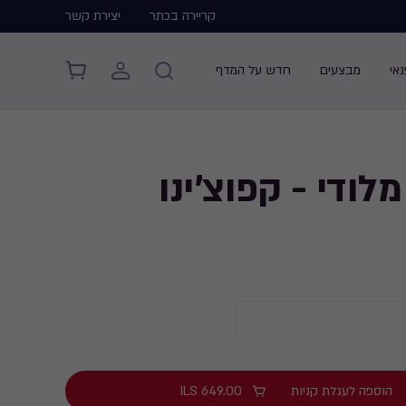
קריירה בכתר
יצירת קשר
אי
מבצעים
חדש על המדף
לודי - קפוצ'ינו
הוספה לעגלת קניות
649.00
ILS