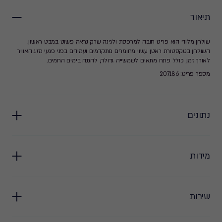
תיאור
שולחן מלודי הוא פריט חובה למרפסת ולגינה שרק נראה פשוט במבט ראשון.
השולחן בטקסטורת ראטן עשוי מחומרים מתקדמים ועמידים בפני פגעי מזג האוויר
לאורך זמן, כולל פתח מתאים לשמשייה גדולה, להגנה בימים החמים.
מספר פריט: 207186
נתונים
מידות
שירות