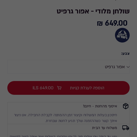
שולחן מלודי - אפור גרפיט
649.00 ₪
649.00
₪
צבע:
הוספה לעגלת קניות
649.00
ILS
איסוף מהחנות - חינם!
חיסכון בעלות המשלוח וקיצור זמן ההמתנה לקבלת החבילה. אנו ניצור
איתך קשר כשההזמנה שלך תגיע לחנות שבחרת.
משלוח עד הבית
יגיע עד ביתך עם שליח תוך 14 ימי עסקים. השליח יצור איתך קשר לתיאום