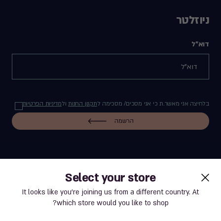
ניוזלטר
דוא"ל
בלחיצה אני מאשר.ת כי אני מסכים/ מסכימה ל
תקנון החנות
ול
מדיניות הפרטיות
הרשמה
Select your store
label.payment
It looks like you’re joining us from a different country. At
which store would you like to shop?